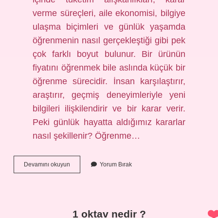
verme süreçleri, aile ekonomisi, bilgiye
ulaşma biçimleri ve günlük yaşamda
öğrenmenin nasıl gerçekleştiği gibi pek
çok farklı boyut bulunur. Bir ürünün
fiyatını öğrenmek bile aslında küçük bir
öğrenme sürecidir. İnsan karşılaştırır,
araştırır, geçmiş deneyimleriyle yeni
bilgileri ilişkilendirir ve bir karar verir.
Peki günlük hayatta aldığımız kararlar
nasıl şekillenir? Öğrenme…
10
Devamını okuyun
Yorum Bırak
kilo
Bingo
çamaşır
deterjanı
ne
1 oktav nedir ?
kadar