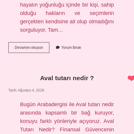
hayatın yoğunluğu içinde bir kişi, sahip
olduğu hakların ve seçimlerin
gerçekten kendisine ait olup olmadığını
sorguluyor. Tam…
Bağımsızlık,
Devamını okuyun
Yorum Bırak
özgürlük
demek
midir
?
Aval tutarı nedir ?
Tarih: Ağustos 4, 2026
Bugün Arabadergisi ile Aval tutarı nedir
arasında kapsamlı bir bağ kuruyor,
konuyu farklı yönleriyle açıyoruz. Aval
Tutarı Nedir? Finansal Güvencenin