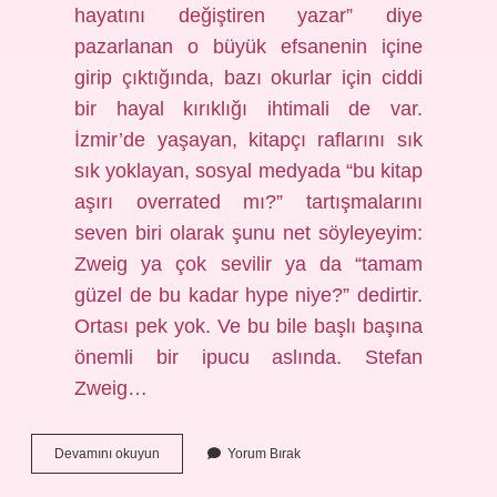
hayatını değiştiren yazar” diye
pazarlanan o büyük efsanenin içine
girip çıktığında, bazı okurlar için ciddi
bir hayal kırıklığı ihtimali de var.
İzmir’de yaşayan, kitapçı raflarını sık
sık yoklayan, sosyal medyada “bu kitap
aşırı overrated mı?” tartışmalarını
seven biri olarak şunu net söyleyeyim:
Zweig ya çok sevilir ya da “tamam
güzel de bu kadar hype niye?” dedirtir.
Ortası pek yok. Ve bu bile başlı başına
önemli bir ipucu aslında. Stefan
Zweig…
Stefan
Devamını okuyun
Yorum Bırak
Zweig
kitapları