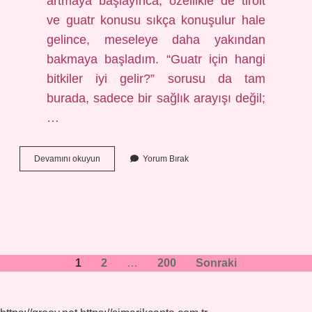
artmaya başlayınca, özellikle de tiroit
ve guatr konusu sıkça konuşulur hale
gelince, meseleye daha yakından
bakmaya başladım. “Guatr için hangi
bitkiler iyi gelir?” sorusu da tam
burada, sadece bir sağlık arayışı değil;
…
Guatr
Devamını okuyun
Yorum Bırak
için
hangi
bitkiler
iyi
gelir
?
Yazı
1
2
…
200
Sonraki
sayfalaması