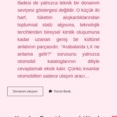
ifadesi de yalnızca teknik bir donanım
seviyesi göstergesi değildir. O küçük iki
harf, tüketim alışkanlıklarından
toplumsal statü algısına, teknolojik
tercihlerden bireysel kimlik oluşumuna
kadar uzanan geniş bir kültürel
anlatının parçasıdır. “Arabalarda LX ne
anlama gelir?” sorusunu yalnızca
otomobil kataloglarının diliyle
cevaplamak eksik kalır. Çünkü insanlar
otomobilleri sadece ulaşım aracı…
Arabalarda
Devamını okuyun
Yorum Bırak
LX
ne
anlama
gelir
?