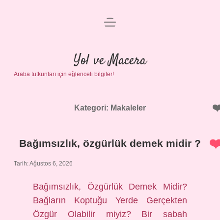
menüyü
Anasayfa
aç
Gizlilik Politikası
Yol ve Macera
Araba tutkunları için eğlenceli bilgiler!
Yasal Uyarı
Hakkımızda
Kategori:
Makaleler
Bağımsızlık, özgürlük demek midir ?
Tarih: Ağustos 6, 2026
Bağımsızlık, Özgürlük Demek Midir?
Bağların Koptuğu Yerde Gerçekten
Özgür Olabilir miyiz? Bir sabah