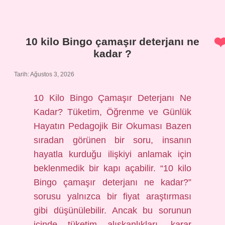
kıymadan
kaç
ekmek
arası
10 kilo Bingo çamaşır deterjanı ne
köfte
kadar ?
çıkar
?
Tarih: Ağustos 3, 2026
10 Kilo Bingo Çamaşır Deterjanı Ne
Kadar? Tüketim, Öğrenme ve Günlük
Hayatın Pedagojik Bir Okuması Bazen
sıradan görünen bir soru, insanın
hayatla kurduğu ilişkiyi anlamak için
beklenmedik bir kapı açabilir. “10 kilo
Bingo çamaşır deterjanı ne kadar?”
sorusu yalnızca bir fiyat araştırması
gibi düşünülebilir. Ancak bu sorunun
içinde tüketim alışkanlıkları, karar