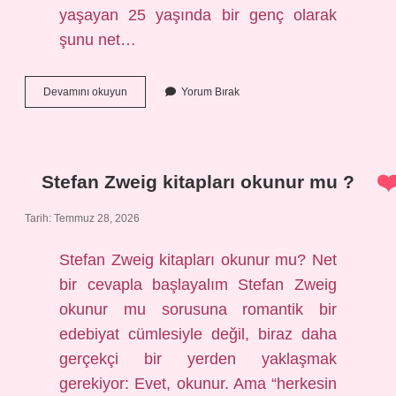
yaşayan 25 yaşında bir genç olarak
şunu net…
İstanbul
Devamını okuyun
Yorum Bırak
Konya
hızlı
tren
kaç
saat
Stefan Zweig kitapları okunur mu ?
sürüyor
?
Tarih: Temmuz 28, 2026
Stefan Zweig kitapları okunur mu? Net
bir cevapla başlayalım Stefan Zweig
okunur mu sorusuna romantik bir
edebiyat cümlesiyle değil, biraz daha
gerçekçi bir yerden yaklaşmak
gerekiyor: Evet, okunur. Ama “herkesin