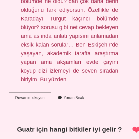
bölümde ne oldu?”dan çok daha derin
olduğunu fark ediyorsun. Özellikle de
Karadayı Turgut kaçıncı bölümde
ölüyor? sorusu gibi net cevap bekleyen
ama aslında anlatı yapısını anlamadan
eksik kalan sorular… Ben Eskişehir’de
yaşayan, akademik tarafta araştırma
yapan ama akşamları evde çayını
koyup dizi izlemeyi de seven sıradan
biriyim. Bu yüzden…
Karadayı
Devamını okuyun
Yorum Bırak
Turgut
kaçıncı
bölümde
ölüyor
?
Guatr için hangi bitkiler iyi gelir ?