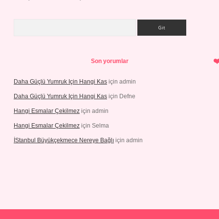
Arama
Son yorumlar
Daha Güçlü Yumruk Için Hangi Kas
için
admin
Daha Güçlü Yumruk Için Hangi Kas
için
Defne
Hangi Esmalar Çekilmez
için
admin
Hangi Esmalar Çekilmez
için
Selma
İStanbul Büyükçekmece Nereye Bağlı
için
admin
t yeni giriş
Betexper giriş adresi güncellendi
betexper.xyz
hiltonbe