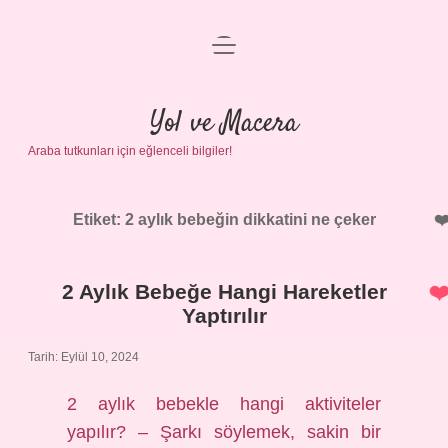
menüyü
Anasayfa
aç
Gizlilik Politikası
Yol ve Macera
Araba tutkunları için eğlenceli bilgiler!
Yasal Uyarı
Hakkımızda
Etiket:
2 aylık bebeğin dikkatini ne çeker
2 Aylık Bebeğe Hangi Hareketler
Yaptırılır
Tarih: Eylül 10, 2024
2 aylık bebekle hangi aktiviteler
yapılır? – Şarkı söylemek, sakin bir