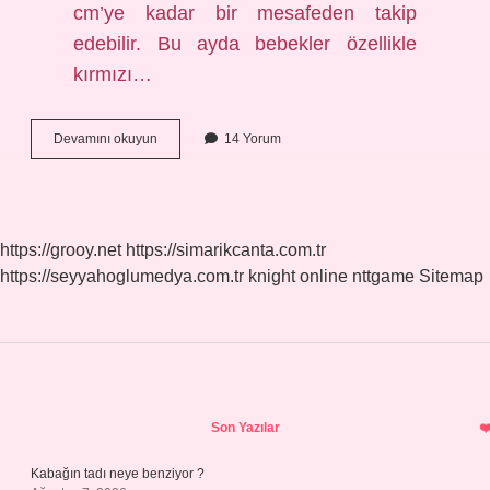
cm’ye kadar bir mesafeden takip
edebilir. Bu ayda bebekler özellikle
kırmızı…
2
Devamını okuyun
14 Yorum
Aylık
Bebeğe
Hangi
Hareketler
Yaptırılır
https://grooy.net
https://simarikcanta.com.tr
https://seyyahoglumedya.com.tr
knight online
nttgame
Sitemap
Sidebar
Son Yazılar
Kabağın tadı neye benziyor ?