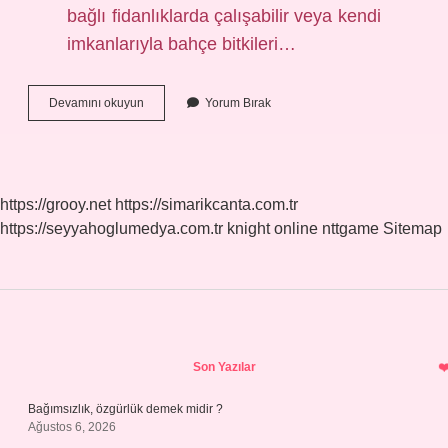
bağlı fidanlıklarda çalışabilir veya kendi
imkanlarıyla bahçe bitkileri…
Bahçe
Devamını okuyun
Yorum Bırak
Bitkileri
Kaç
Puan
https://grooy.net
https://simarikcanta.com.tr
https://seyyahoglumedya.com.tr
knight online
nttgame
Sitemap
Sidebar
Son Yazılar
Bağımsızlık, özgürlük demek midir ?
Ağustos 6, 2026