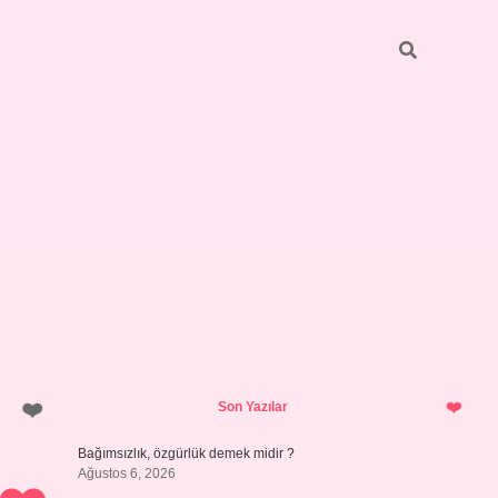
Sidebar
betci
bonus veren bahis siteleri
il
Son Yazılar
Bağımsızlık, özgürlük demek midir ?
Ağustos 6, 2026