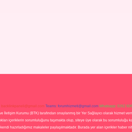
:
backlinkpaneli@gmail.com
Teams:
forumhizmeti@gmail.com
Whatsapp: 0262 606
ve İletişim Kurumu (BTK) tarafından onaylanmış bir Yer Sağlayıcı olarak hizmet verm
rı içeriklerin sorumluluğunu taşımakta olup, siteye üye olarak bu sorumluluğu kabul
a kendi hazırladığımız makaleler paylaşılmaktadır. Burada yer alan içerikler haber 