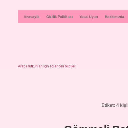
Anasayfa
Gizlilik Politikası
Yasal Uyarı
Hakkımızda
Araba tutkunları için eğlenceli bilgiler!
Etiket:
4 kişi