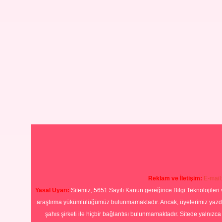
Reklam ve İletişim:
E-mail
Yasal Uyarı:
Sitemiz, 5651 Sayılı Kanun gereğince Bilgi Teknolojileri 
araştırma yükümlülüğümüz bulunmamaktadır. Ancak, üyelerimiz yazdıkla
şahıs şirketi ile hiçbir bağlantısı bulunmamaktadır. Sitede yalnızc