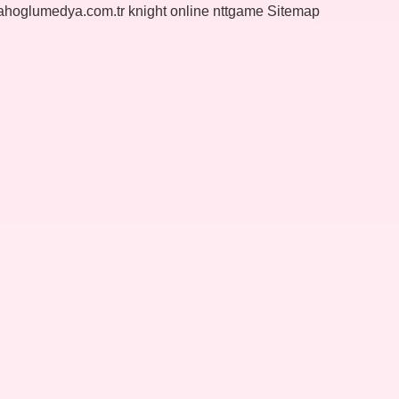
yahoglumedya.com.tr
knight online
nttgame
Sitemap