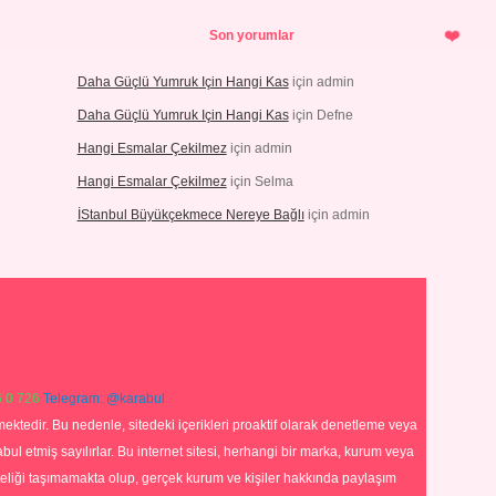
Son yorumlar
Daha Güçlü Yumruk Için Hangi Kas
için
admin
Daha Güçlü Yumruk Için Hangi Kas
için
Defne
Hangi Esmalar Çekilmez
için
admin
Hangi Esmalar Çekilmez
için
Selma
İStanbul Büyükçekmece Nereye Bağlı
için
admin
 0 726
Telegram: @karabul
ektedir. Bu nedenle, sitedeki içerikleri proaktif olarak denetleme veya
 etmiş sayılırlar. Bu internet sitesi, herhangi bir marka, kurum veya
niteliği taşımamakta olup, gerçek kurum ve kişiler hakkında paylaşım