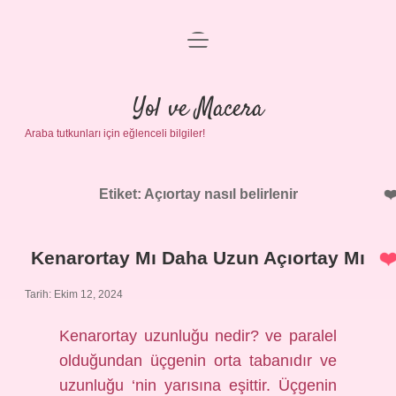
menüyü
Anasayfa
aç
Gizlilik Politikası
Yol ve Macera
Araba tutkunları için eğlenceli bilgiler!
Yasal Uyarı
Hakkımızda
Etiket:
Açıortay nasıl belirlenir
Kenarortay Mı Daha Uzun Açıortay Mı
Tarih: Ekim 12, 2024
Kenarortay uzunluğu nedir? ve paralel
olduğundan üçgenin orta tabanıdır ve
uzunluğu ‘nin yarısına eşittir. Üçgenin