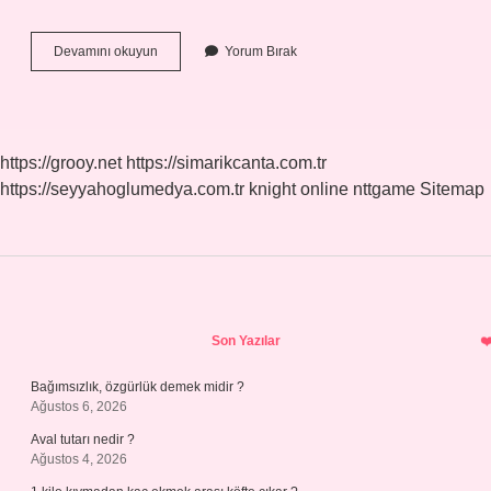
Kenarortay
Devamını okuyun
Yorum Bırak
Mı
Daha
Uzun
Açıortay
Mı
https://grooy.net
https://simarikcanta.com.tr
https://seyyahoglumedya.com.tr
knight online
nttgame
Sitemap
Sidebar
Son Yazılar
Bağımsızlık, özgürlük demek midir ?
Ağustos 6, 2026
Aval tutarı nedir ?
Ağustos 4, 2026