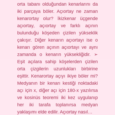
orta tabanı olduğundan kenarlarını da
iki parçaya böler. Açıortay ne zaman
kenarortay olur? İkizkenar üçgende
açıortay, açıortay ve farklı açının
bulunduğu köşeden çizilen yükseklik
çakışır. Diğer kenarın açıortayı ise o
kenarı gören açının açıortayı ve aynı
zamanda o kenarın yüksekliğidir. ➢
Eşit açılara sahip köşelerden çizilen
orta çizgilerin uzunlukları birbirine
eşittir. Kenarortay açıyı ikiye böler mi?
Medyanın bir kenarı kestiği noktadaki
açı için x, diğer açı için 180-x yazılırsa
ve kosinüs teoremi iki kez uygulanıp
her iki tarafa toplanırsa medyan
yaklaşımı elde edilir. Açıortay nasıl…