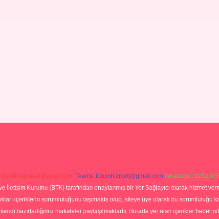
:
backlinkpaneli@gmail.com
Teams:
forumhizmeti@gmail.com
Whatsapp: 0262 606
ve İletişim Kurumu (BTK) tarafından onaylanmış bir Yer Sağlayıcı olarak hizmet verm
rı içeriklerin sorumluluğunu taşımakta olup, siteye üye olarak bu sorumluluğu kabul
a kendi hazırladığımız makaleler paylaşılmaktadır. Burada yer alan içerikler haber 