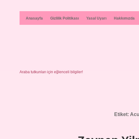
Anasayfa
Gizlilik Politikası
Yasal Uyarı
Hakkımızda
Araba tutkunları için eğlenceli bilgiler!
Etiket:
Acu