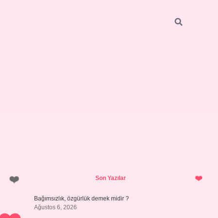
Sidebar
betci
bonus veren bahis s
Son Yazılar
Bağımsızlık, özgürlük demek midir ?
Ağustos 6, 2026