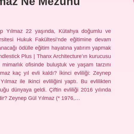
lmaz Ne Mezunu
p Yılmaz 22 yaşında, Kütahya doğumlu ve
rsitesi Hukuk Fakültesi’nde eğitimine devam
acağı ödülle eğitim hayatına yatırım yapmak
dlestick Plus | Thanx Architecture’ın kurucusu
 mimarlık ofisinde buluştuk ve yaşam tarzını
maz kaç yıl evli kaldı? İkinci evliliği: Zeynep
lmaz ile ikinci evliliğini yaptı. Bu evlilikten
ğu dünyaya geldi. Çiftin evliliği 2016 yılında
dir? Zeynep Gül Yılmaz (* 1976,…