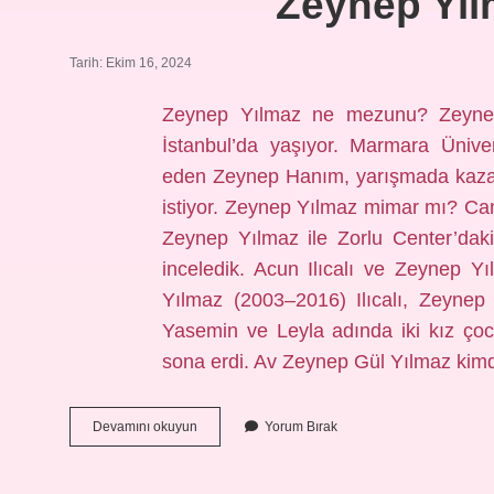
Zeynep Yi
Tarih: Ekim 16, 2024
Zeynep Yılmaz ne mezunu? Zeyne
İstanbul’da yaşıyor. Marmara Ünive
eden Zeynep Hanım, yarışmada kazan
istiyor. Zeynep Yılmaz mimar mı? Can
Zeynep Yılmaz ile Zorlu Center’daki
inceledik. Acun Ilıcalı ve Zeynep Yıl
Yılmaz (2003–2016) Ilıcalı, Zeynep Yı
Yasemin ve Leyla adında iki kız çocu
sona erdi. Av Zeynep Gül Yılmaz kim
Zeynep
Devamını okuyun
Yorum Bırak
Yilmaz
Ne
Mezunu