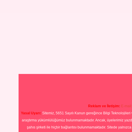
Reklam ve İletişim:
E-mail
Yasal Uyarı:
Sitemiz, 5651 Sayılı Kanun gereğince Bilgi Teknolojileri 
araştırma yükümlülüğümüz bulunmamaktadır. Ancak, üyelerimiz yazdıkla
şahıs şirketi ile hiçbir bağlantısı bulunmamaktadır. Sitede yalnızc