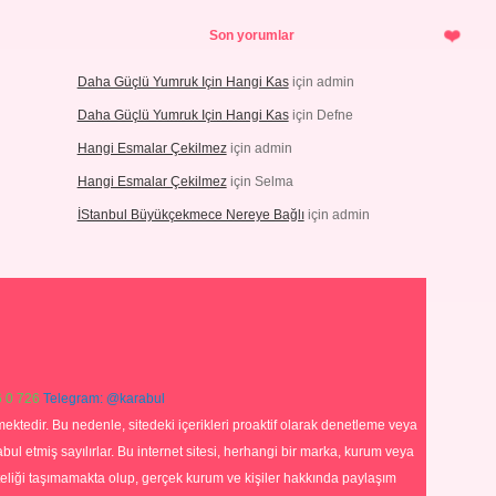
Son yorumlar
Daha Güçlü Yumruk Için Hangi Kas
için
admin
Daha Güçlü Yumruk Için Hangi Kas
için
Defne
Hangi Esmalar Çekilmez
için
admin
Hangi Esmalar Çekilmez
için
Selma
İStanbul Büyükçekmece Nereye Bağlı
için
admin
 0 726
Telegram: @karabul
ektedir. Bu nedenle, sitedeki içerikleri proaktif olarak denetleme veya
 etmiş sayılırlar. Bu internet sitesi, herhangi bir marka, kurum veya
niteliği taşımamakta olup, gerçek kurum ve kişiler hakkında paylaşım