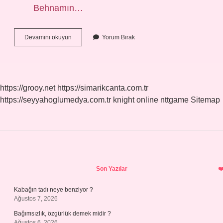
Behnamın…
Adım
Devamını okuyun
Yorum Bırak
Para
Oyuncuları
Kimler
https://grooy.net
https://simarikcanta.com.tr
https://seyyahoglumedya.com.tr
knight online
nttgame
Sitemap
Sidebar
Son Yazılar
Kabağın tadı neye benziyor ?
Ağustos 7, 2026
Bağımsızlık, özgürlük demek midir ?
Ağustos 6, 2026