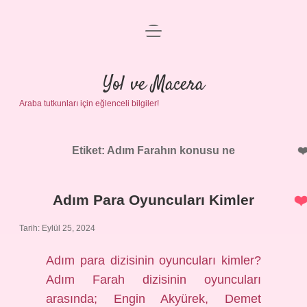
menüyü
Anasayfa
aç
Gizlilik Politikası
Yol ve Macera
Araba tutkunları için eğlenceli bilgiler!
Yasal Uyarı
Hakkımızda
Etiket:
Adım Farahın konusu ne
Adım Para Oyuncuları Kimler
Tarih: Eylül 25, 2024
Adım para dizisinin oyuncuları kimler?
Adım Farah dizisinin oyuncuları
arasında; Engin Akyürek, Demet