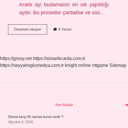
Aralık ayı budamanın en sık yapıldığı
aydır. Bu prosedür çardaklar ve süs…
Çiçek
Devamını okuyun
8 Yorum
Açmış
Ağaç
Budanır
Mı
https://grooy.net
https://simarikcanta.com.tr
https://seyyahoglumedya.com.tr
knight online
nttgame
Sitemap
Sidebar
Son Yazılar
Strese karşı 90 saniye kuralı nedir ?
Ağustos 8, 2026