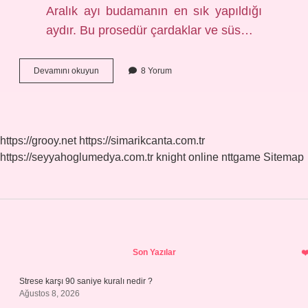
Aralık ayı budamanın en sık yapıldığı
aydır. Bu prosedür çardaklar ve süs…
Çiçek
Devamını okuyun
8 Yorum
Açmış
Ağaç
Budanır
Mı
https://grooy.net
https://simarikcanta.com.tr
https://seyyahoglumedya.com.tr
knight online
nttgame
Sitemap
Sidebar
Son Yazılar
Strese karşı 90 saniye kuralı nedir ?
Ağustos 8, 2026