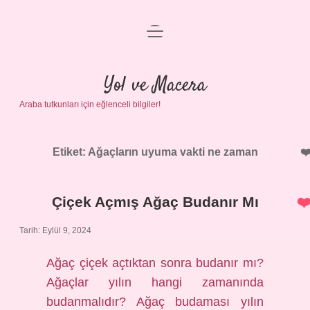
menüyü
Anasayfa
aç
Gizlilik Politikası
Yol ve Macera
Araba tutkunları için eğlenceli bilgiler!
Yasal Uyarı
Hakkımızda
Etiket:
Ağaçların uyuma vakti ne zaman
Çiçek Açmış Ağaç Budanır Mı
Tarih: Eylül 9, 2024
Ağaç çiçek açtıktan sonra budanır mı?
Ağaçlar yılın hangi zamanında
budanmalıdır? Ağaç budaması yılın