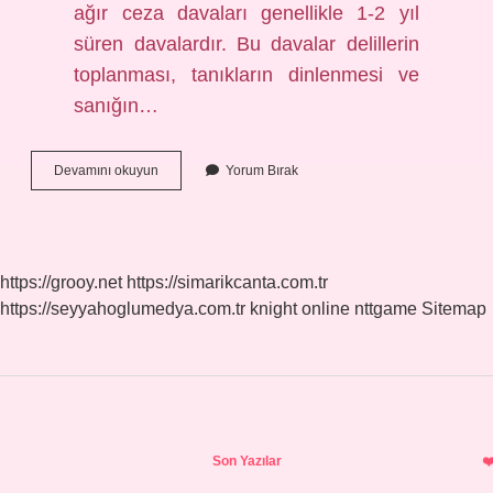
ağır ceza davaları genellikle 1-2 yıl
süren davalardır. Bu davalar delillerin
toplanması, tanıkların dinlenmesi ve
sanığın…
Ağır
Devamını okuyun
Yorum Bırak
Ceza
Mahkemesi
Ne
Kadar
Ceza
https://grooy.net
https://simarikcanta.com.tr
Verir
https://seyyahoglumedya.com.tr
knight online
nttgame
Sitemap
Sidebar
Son Yazılar