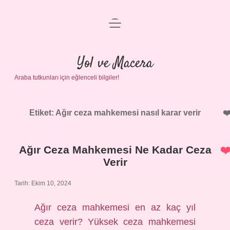
menüyü
Anasayfa
aç
Gizlilik Politikası
Yol ve Macera
Araba tutkunları için eğlenceli bilgiler!
Yasal Uyarı
Hakkımızda
Etiket:
Ağır ceza mahkemesi nasıl karar verir
Ağır Ceza Mahkemesi Ne Kadar Ceza
Verir
Tarih: Ekim 10, 2024
Ağır ceza mahkemesi en az kaç yıl
ceza verir? Yüksek ceza mahkemesi