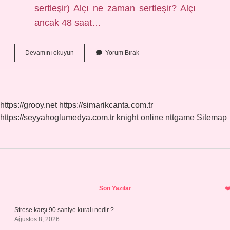
sertleşir) Alçı ne zaman sertleşir? Alçı
ancak 48 saat…
Alçı
Devamını okuyun
Yorum Bırak
Nasıl
Sertleşir
https://grooy.net
https://simarikcanta.com.tr
https://seyyahoglumedya.com.tr
knight online
nttgame
Sitemap
Sidebar
Son Yazılar
Strese karşı 90 saniye kuralı nedir ?
Ağustos 8, 2026