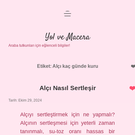
menüyü
Anasayfa
aç
Gizlilik Politikası
Yol ve Macera
Araba tutkunları için eğlenceli bilgiler!
Yasal Uyarı
Hakkımızda
Etiket:
Alçı kaç günde kuru
Alçı Nasıl Sertleşir
Tarih: Ekim 29, 2024
Alçıyı sertleştirmek için ne yapmalı?
Alçının sertleşmesi için yeterli zaman
tanınmalı, su-toz oranı hassas bir