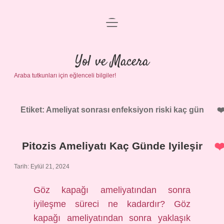
menüyü
Anasayfa
aç
Gizlilik Politikası
Yol ve Macera
Araba tutkunları için eğlenceli bilgiler!
Yasal Uyarı
Hakkımızda
Etiket:
Ameliyat sonrası enfeksiyon riski kaç gün
Pitozis Ameliyatı Kaç Günde Iyileşir
Tarih: Eylül 21, 2024
Göz kapağı ameliyatından sonra
iyileşme süreci ne kadardır? Göz
kapağı ameliyatından sonra yaklaşık