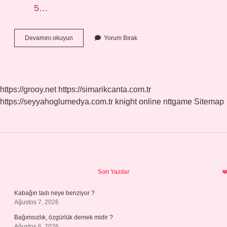
5…
Pitozis
Devamını okuyun
Yorum Bırak
Ameliyatı
Kaç
Günde
Iyileşir
https://grooy.net
https://simarikcanta.com.tr
https://seyyahoglumedya.com.tr
knight online
nttgame
Sitemap
Sidebar
Son Yazılar
Kabağın tadı neye benziyor ?
Ağustos 7, 2026
Bağımsızlık, özgürlük demek midir ?
Ağustos 6, 2026