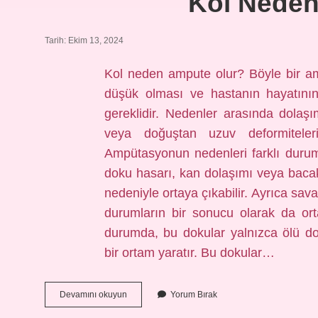
Kol Neden
Tarih: Ekim 13, 2024
Kol neden ampute olur? Böyle bir am
düşük olması ve hastanın hayatını
gereklidir. Nedenler arasında dolaşı
veya doğuştan uzuv deformiteler
Ampütasyonun nedenleri farklı durum
doku hasarı, kan dolaşımı veya bacak 
nedeniyle ortaya çıkabilir. Ayrıca sav
durumların bir sonucu olarak da or
durumda, bu dokular yalnızca ölü d
bir ortam yaratır. Bu dokular…
Kol
Devamını okuyun
Yorum Bırak
Neden