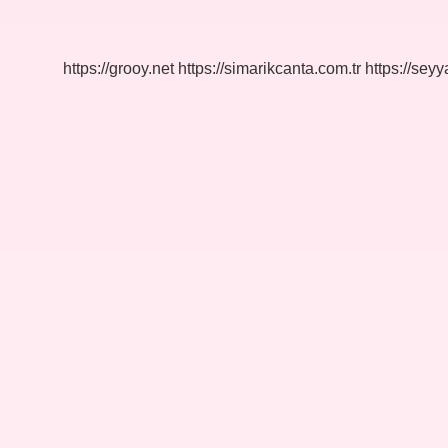
Ampute
Edilir
https://grooy.net
https://simarikcanta.com.tr
https://sey