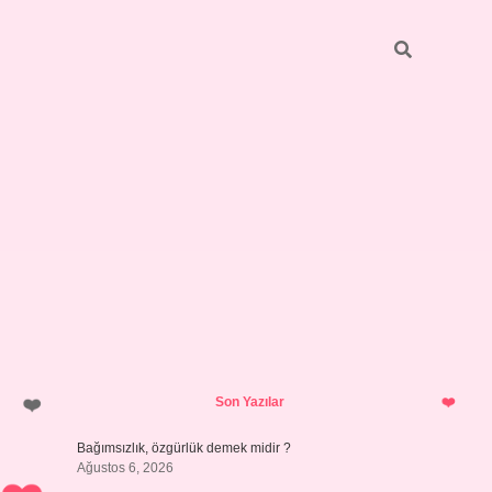
Sidebar
betci
bonus veren bahis siteleri
ilbe
Son Yazılar
Bağımsızlık, özgürlük demek midir ?
Ağustos 6, 2026