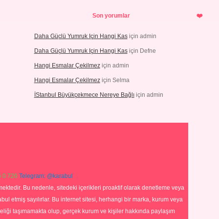
Son yorumlar
Daha Güçlü Yumruk Için Hangi Kas
için
admin
Daha Güçlü Yumruk Için Hangi Kas
için
Defne
Hangi Esmalar Çekilmez
için
admin
Hangi Esmalar Çekilmez
için
Selma
İStanbul Büyükçekmece Nereye Bağlı
için
admin
 0 726
Telegram: @karabul
ektedir. Bu nedenle, sitedeki içerikleri proaktif olarak denetleme veya
 etmiş sayılırlar. Bu internet sitesi, herhangi bir marka, kurum veya
niteliği taşımamakta olup, gerçek kurum ve kişiler hakkında paylaşım