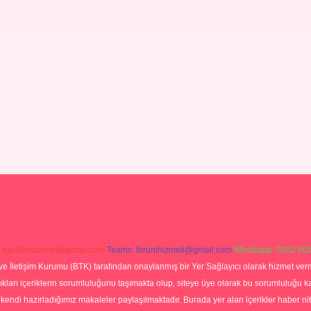
:
backlinkpaneli@gmail.com
Teams:
forumhizmeti@gmail.com
Whatsapp: 0262 606
ve İletişim Kurumu (BTK) tarafından onaylanmış bir Yer Sağlayıcı olarak hizmet verm
rı içeriklerin sorumluluğunu taşımakta olup, siteye üye olarak bu sorumluluğu kabul
a kendi hazırladığımız makaleler paylaşılmaktadır. Burada yer alan içerikler haber 