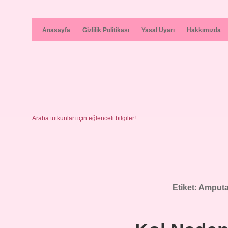
Anasayfa
Gizlilik Politikası
Yasal Uyarı
Hakkımızda
Araba tutkunları için eğlenceli bilgiler!
Etiket:
Amputas