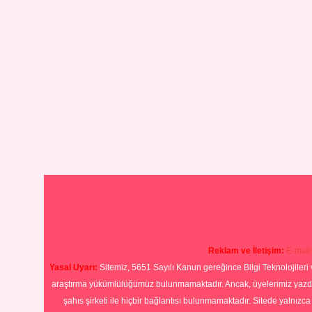
Reklam ve İletişim:
E-mail
Yasal Uyarı:
Sitemiz, 5651 Sayılı Kanun gereğince Bilgi Teknolojileri 
araştırma yükümlülüğümüz bulunmamaktadır. Ancak, üyelerimiz yazdıkla
şahıs şirketi ile hiçbir bağlantısı bulunmamaktadır. Sitede yalnızc