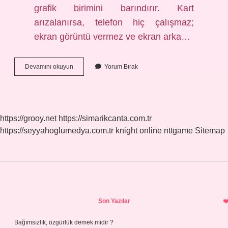
grafik birimini barındırır. Kart
arızalanırsa, telefon hiç çalışmaz;
ekran görüntü vermez ve ekran arka…
Anakart
Devamını okuyun
Yorum Bırak
Olmazsa
Pc
Çalışır
Mı
https://grooy.net
https://simarikcanta.com.tr
https://seyyahoglumedya.com.tr
knight online
nttgame
Sitemap
Sidebar
Son Yazılar
Bağımsızlık, özgürlük demek midir ?