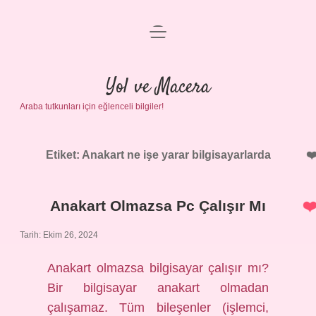
menüyü
Anasayfa
aç
Gizlilik Politikası
Yol ve Macera
Araba tutkunları için eğlenceli bilgiler!
Yasal Uyarı
Hakkımızda
Etiket:
Anakart ne işe yarar bilgisayarlarda
Anakart Olmazsa Pc Çalışır Mı
Tarih: Ekim 26, 2024
Anakart olmazsa bilgisayar çalışır mı?
Bir bilgisayar anakart olmadan
çalışamaz. Tüm bileşenler (işlemci,