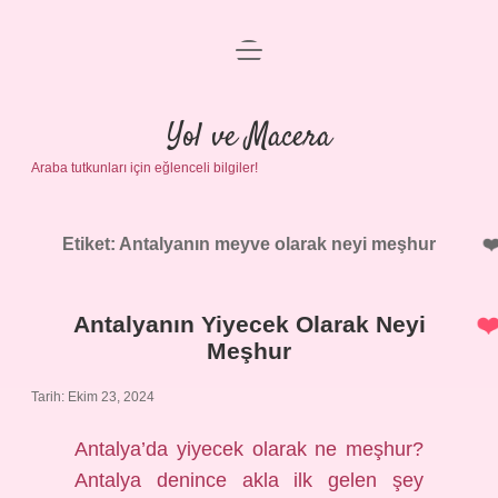
menüyü
Anasayfa
aç
Gizlilik Politikası
Yol ve Macera
Araba tutkunları için eğlenceli bilgiler!
Yasal Uyarı
Hakkımızda
Etiket:
Antalyanın meyve olarak neyi meşhur
Antalyanın Yiyecek Olarak Neyi
Meşhur
Tarih: Ekim 23, 2024
Antalya’da yiyecek olarak ne meşhur?
Antalya denince akla ilk gelen şey