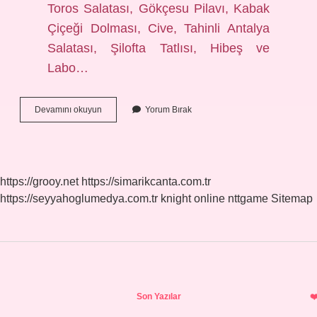
Toros Salatası, Gökçesu Pilavı, Kabak
Çiçeği Dolması, Cive, Tahinli Antalya
Salatası, Şilofta Tatlısı, Hibeş ve
Labo…
Antalyanın
Devamını okuyun
Yorum Bırak
Yiyecek
Olarak
Neyi
Meşhur
https://grooy.net
https://simarikcanta.com.tr
https://seyyahoglumedya.com.tr
knight online
nttgame
Sitemap
Sidebar
Son Yazılar