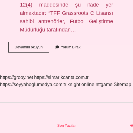
12(4) maddesinde şu ifade yer
almaktadır: “TFF Grassroots C Lisansı
sahibi antrenörler, Futbol Geliştirme
Müdürlüğü tarafından…
C
Devamını okuyun
Yorum Bırak
Antrenörlük
Belgesi
Ne
Işe
Yarar
https://grooy.net
https://simarikcanta.com.tr
https://seyyahoglumedya.com.tr
knight online
nttgame
Sitemap
Sidebar
Son Yazılar