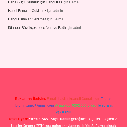
Daha Güçlü Yumruk Için Hangi Kas
için
Defne
Hangi Esmalar Çekilmez
için
admin
Hangi Esmalar Çekilmez
için
Selma
İStanbul Büyükçekmece Nereye Bağlı
için
admin
eleri
ilbet casino
ilbet yeni giriş
Betexper giriş adresi güncellendi
Reklam ve İletişim:
E-mail:
backlinkpaneli@gmail.com
Teams:
forumhizmeti@gmail.com
Whatsapp: 0262 606 0 726
Telegram:
@karabul
Yasal Uyarı:
Sitemiz, 5651 Sayılı Kanun gereğince Bilgi Teknolojileri ve
İletişim Kurumu (BTK) tarafından onaylanmış bir Yer Sağlayıcı olarak