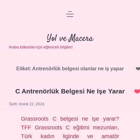
menüyü
Anasayfa
aç
Gizlilik Politikası
Yol ve Macera
Araba tutkunları için eğlenceli bilgiler!
Yasal Uyarı
Hakkımızda
Etiket:
Antrenörlük belgesi olanlar ne iş yapar
C Antrenörlük Belgesi Ne Işe Yarar
Tarih: Aralık 22, 2024
Grassroots C belgesi ne işe yarar?
TFF Grassroots C eğitimi mezunları,
Türk kadın liginde ve amatör