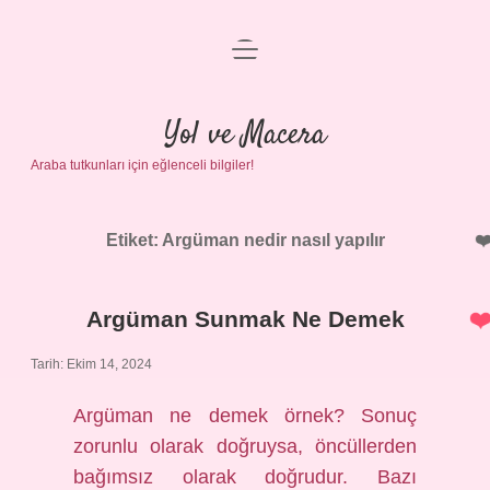
menüyü
Anasayfa
aç
Gizlilik Politikası
Yol ve Macera
Araba tutkunları için eğlenceli bilgiler!
Yasal Uyarı
Hakkımızda
Etiket:
Argüman nedir nasıl yapılır
Argüman Sunmak Ne Demek
Tarih: Ekim 14, 2024
Argüman ne demek örnek? Sonuç
zorunlu olarak doğruysa, öncüllerden
bağımsız olarak doğrudur. Bazı