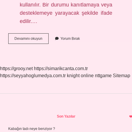
kullanılır. Bir durumu kanıtlamaya veya
desteklemeye yarayacak şekilde ifade
edilir.…
Argüman
Devamını okuyun
Yorum Bırak
Sunmak
Ne
Demek
https://grooy.net
https://simarikcanta.com.tr
https://seyyahoglumedya.com.tr
knight online
nttgame
Sitemap
Sidebar
Son Yazılar
Kabağın tadı neye benziyor ?