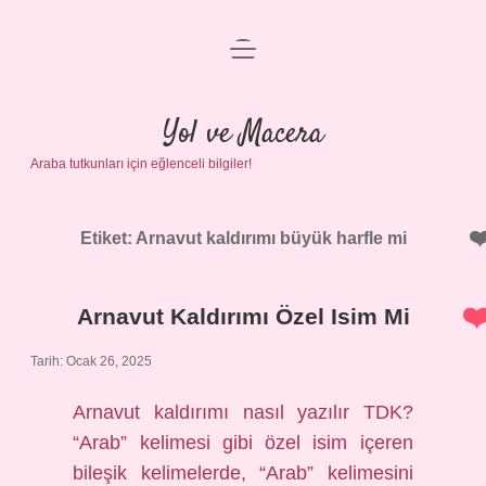
menüyü
Anasayfa
aç
Gizlilik Politikası
Yol ve Macera
Araba tutkunları için eğlenceli bilgiler!
Yasal Uyarı
Hakkımızda
Etiket:
Arnavut kaldırımı büyük harfle mi
Arnavut Kaldırımı Özel Isim Mi
Tarih: Ocak 26, 2025
Arnavut kaldırımı nasıl yazılır TDK?
“Arab” kelimesi gibi özel isim içeren
bileşik kelimelerde, “Arab” kelimesini