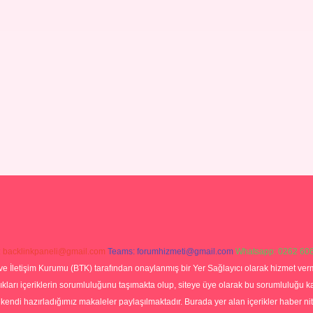
:
backlinkpaneli@gmail.com
Teams:
forumhizmeti@gmail.com
Whatsapp: 0262 606
ve İletişim Kurumu (BTK) tarafından onaylanmış bir Yer Sağlayıcı olarak hizmet verm
rı içeriklerin sorumluluğunu taşımakta olup, siteye üye olarak bu sorumluluğu kabul
a kendi hazırladığımız makaleler paylaşılmaktadır. Burada yer alan içerikler haber 