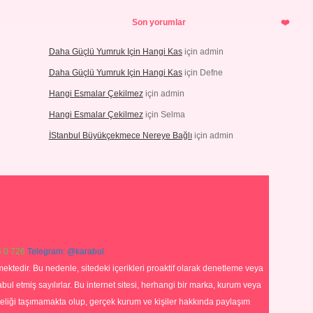
Son yorumlar
Daha Güçlü Yumruk Için Hangi Kas
için
admin
Daha Güçlü Yumruk Için Hangi Kas
için
Defne
Hangi Esmalar Çekilmez
için
admin
Hangi Esmalar Çekilmez
için
Selma
İStanbul Büyükçekmece Nereye Bağlı
için
admin
 0 726
Telegram: @karabul
ektedir. Bu nedenle, sitedeki içerikleri proaktif olarak denetleme veya
 etmiş sayılırlar. Bu internet sitesi, herhangi bir marka, kurum veya
niteliği taşımamakta olup, gerçek kurum ve kişiler hakkında paylaşım