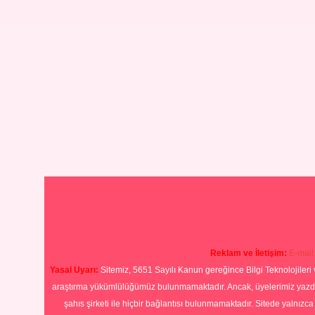
Reklam ve İletişim:
E-mail
Yasal Uyarı:
Sitemiz, 5651 Sayılı Kanun gereğince Bilgi Teknolojileri 
araştırma yükümlülüğümüz bulunmamaktadır. Ancak, üyelerimiz yazdıkla
şahıs şirketi ile hiçbir bağlantısı bulunmamaktadır. Sitede yalnızc