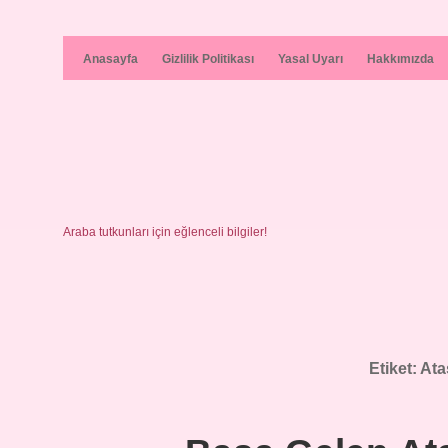
Anasayfa
Gizlilik Politikası
Yasal Uyarı
Hakkımızda
Araba tutkunları için eğlenceli bilgiler!
Etiket:
Ata