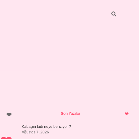
Sidebar
betci
bonus veren bahis siteleri
ilbet
Son Yazılar
Kabağın tadı neye benziyor ?
Ağustos 7, 2026