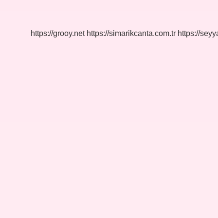
Atasözü
Mü
Deyim
Mi
https://grooy.net
https://simarikcanta.com.tr
https://sey