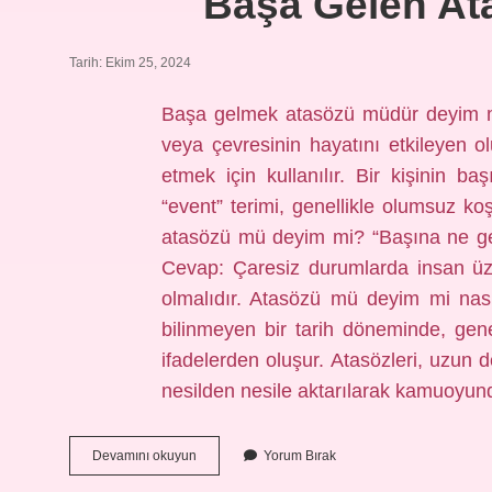
Başa Gelen At
Tarih: Ekim 25, 2024
Başa gelmek atasözü müdür deyim mi
veya çevresinin hayatını etkileyen o
etmek için kullanılır. Bir kişinin b
“event” terimi, genellikle olumsuz koş
atasözü mü deyim mi? “Başına ne gel
Cevap: Çaresiz durumlarda insan üz
olmalıdır. Atasözü mü deyim mi nasıl
bilinmeyen bir tarih döneminde, gen
ifadelerden oluşur. Atasözleri, uzun
nesilden nesile aktarılarak kamuoyu
Başa
Devamını okuyun
Yorum Bırak
Gelen