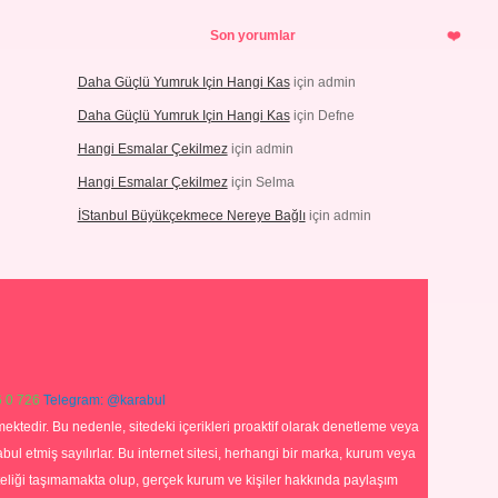
Son yorumlar
Daha Güçlü Yumruk Için Hangi Kas
için
admin
Daha Güçlü Yumruk Için Hangi Kas
için
Defne
Hangi Esmalar Çekilmez
için
admin
Hangi Esmalar Çekilmez
için
Selma
İStanbul Büyükçekmece Nereye Bağlı
için
admin
 0 726
Telegram: @karabul
ektedir. Bu nedenle, sitedeki içerikleri proaktif olarak denetleme veya
 etmiş sayılırlar. Bu internet sitesi, herhangi bir marka, kurum veya
niteliği taşımamakta olup, gerçek kurum ve kişiler hakkında paylaşım