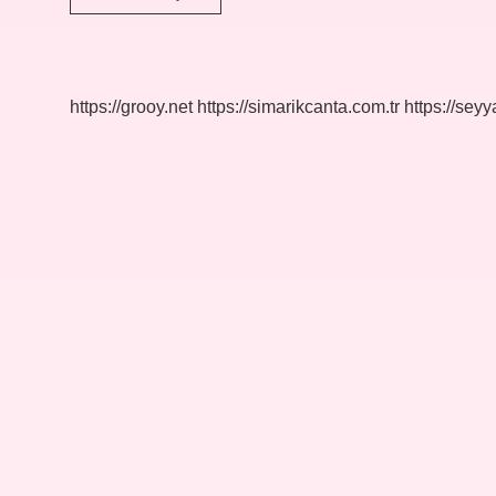
Ne
Demek
https://grooy.net
https://simarikcanta.com.tr
https://sey