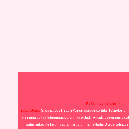
Reklam ve İletişim:
E-mail
Yasal Uyarı:
Sitemiz, 5651 Sayılı Kanun gereğince Bilgi Teknolojileri 
araştırma yükümlülüğümüz bulunmamaktadır. Ancak, üyelerimiz yazdıkla
şahıs şirketi ile hiçbir bağlantısı bulunmamaktadır. Sitede yalnızc