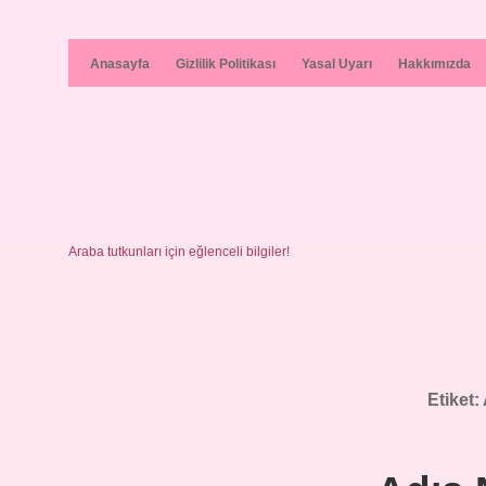
Anasayfa
Gizlilik Politikası
Yasal Uyarı
Hakkımızda
Araba tutkunları için eğlenceli bilgiler!
Etiket: