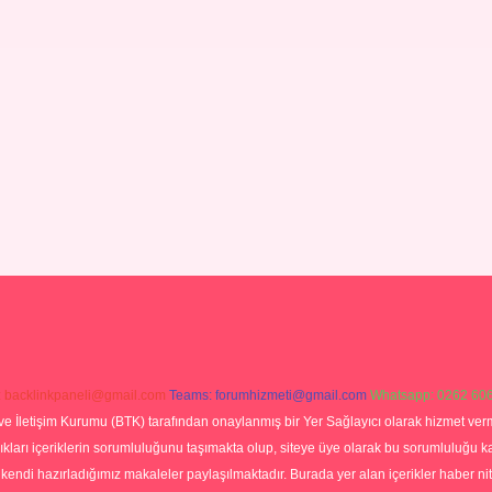
:
backlinkpaneli@gmail.com
Teams:
forumhizmeti@gmail.com
Whatsapp: 0262 606
ve İletişim Kurumu (BTK) tarafından onaylanmış bir Yer Sağlayıcı olarak hizmet verm
rı içeriklerin sorumluluğunu taşımakta olup, siteye üye olarak bu sorumluluğu kabul
a kendi hazırladığımız makaleler paylaşılmaktadır. Burada yer alan içerikler haber 