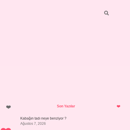
Sidebar
betci
bonus veren bahis siteleri
ilbet
Son Yazılar
Kabağın tadı neye benziyor ?
Ağustos 7, 2026