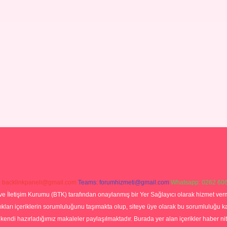
:
backlinkpaneli@gmail.com
Teams:
forumhizmeti@gmail.com
Whatsapp: 0262 606
ve İletişim Kurumu (BTK) tarafından onaylanmış bir Yer Sağlayıcı olarak hizmet verm
rı içeriklerin sorumluluğunu taşımakta olup, siteye üye olarak bu sorumluluğu kabul
a kendi hazırladığımız makaleler paylaşılmaktadır. Burada yer alan içerikler haber 