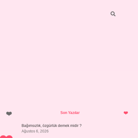
Sidebar
betci
bonus veren bahis siteleri
i
Son Yazılar
Bağımsızlık, özgürlük demek midir ?
Ağustos 6, 2026