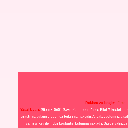
Reklam ve İletişim:
E-mail
Yasal Uyarı:
Sitemiz, 5651 Sayılı Kanun gereğince Bilgi Teknolojileri 
araştırma yükümlülüğümüz bulunmamaktadır. Ancak, üyelerimiz yazdıkla
şahıs şirketi ile hiçbir bağlantısı bulunmamaktadır. Sitede yalnızc