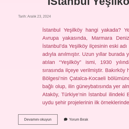
İStanbul Yeşilk
Tarih: Aralık 23, 2024
İstanbul Yeşilköy hangi yakada? Ye
Avrupa yakasında, Marmara Denizi
İstanbul’da Yeşilköy ilçesinin eski ad
adıyla anılmıştır. Uzun yıllar burada 
atılan “Yeşilköy” ismi, 1930 yılın
sırasında ilçeye verilmiştir. Bakırköy
Bölgesi’nin Çatalca-Kocaeli bölümünde
bağlı olup, ilin güneybatısında yer al
Ataköy, Türkiye’nin İstanbul ilindeki 
uydu şehir projelerinin ilk örneklerinden
İStanbul
Devamını okuyun
Yorum Bırak
Yeşilköy