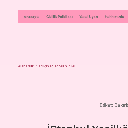
Anasayfa
Gizlilik Politikası
Yasal Uyarı
Hakkımızda
Araba tutkunları için eğlenceli bilgiler!
Etiket:
Bakırk