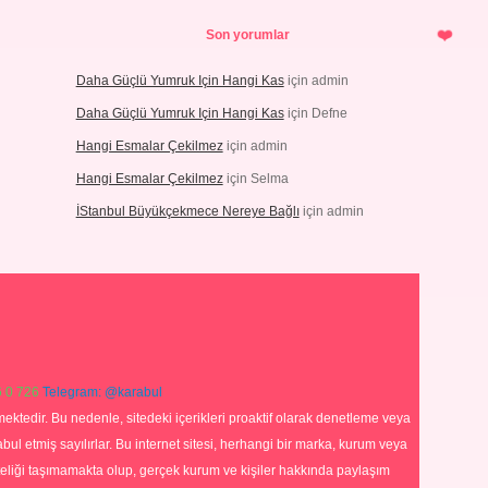
Son yorumlar
Daha Güçlü Yumruk Için Hangi Kas
için
admin
Daha Güçlü Yumruk Için Hangi Kas
için
Defne
Hangi Esmalar Çekilmez
için
admin
Hangi Esmalar Çekilmez
için
Selma
İStanbul Büyükçekmece Nereye Bağlı
için
admin
 0 726
Telegram: @karabul
ektedir. Bu nedenle, sitedeki içerikleri proaktif olarak denetleme veya
 etmiş sayılırlar. Bu internet sitesi, herhangi bir marka, kurum veya
niteliği taşımamakta olup, gerçek kurum ve kişiler hakkında paylaşım