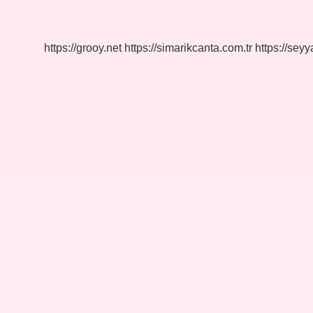
Hangi
Ilçeye
Bağlı
https://grooy.net
https://simarikcanta.com.tr
https://sey