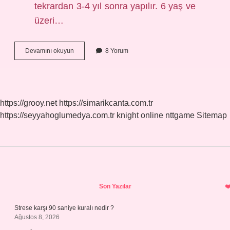
tekrardan 3-4 yıl sonra yapılır. 6 yaş ve
üzeri…
Bebek
Devamını okuyun
8 Yorum
Doğduktan
Sonra
Hangi
Aşılar
Yapılır
https://grooy.net
https://simarikcanta.com.tr
https://seyyahoglumedya.com.tr
knight online
nttgame
Sitemap
Sidebar
Son Yazılar
Strese karşı 90 saniye kuralı nedir ?
Ağustos 8, 2026