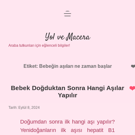
menüyü
Anasayfa
aç
Gizlilik Politikası
Yol ve Macera
Araba tutkunları için eğlenceli bilgiler!
Yasal Uyarı
Hakkımızda
Etiket:
Bebeğin aşıları ne zaman başlar
Bebek Doğduktan Sonra Hangi Aşılar
Yapılır
Tarih: Eylül 8, 2024
Doğumdan sonra ilk hangi aşı yapılır?
Yenidoğanların ilk aşısı hepatit B1