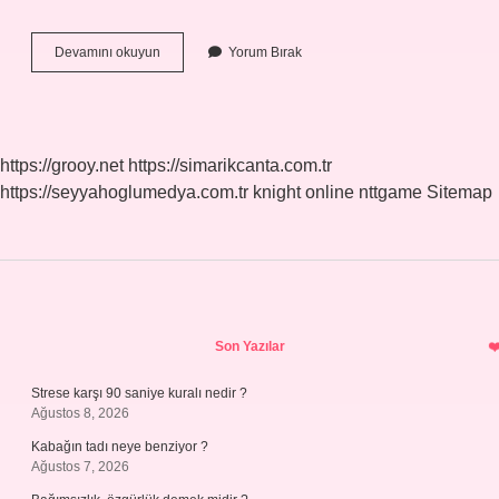
Gebelik
Devamını okuyun
Yorum Bırak
Takibi
Kaç
Haftada
https://grooy.net
https://simarikcanta.com.tr
https://seyyahoglumedya.com.tr
knight online
nttgame
Sitemap
Sidebar
Son Yazılar
Strese karşı 90 saniye kuralı nedir ?
Ağustos 8, 2026
Kabağın tadı neye benziyor ?
Ağustos 7, 2026