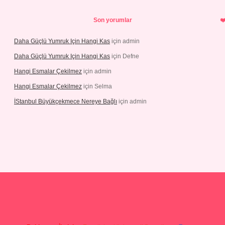
Son yorumlar
Daha Güçlü Yumruk Için Hangi Kas
için
admin
Daha Güçlü Yumruk Için Hangi Kas
için
Defne
Hangi Esmalar Çekilmez
için
admin
Hangi Esmalar Çekilmez
için
Selma
İStanbul Büyükçekmece Nereye Bağlı
için
admin
eleri
ilbet casino
ilbet yeni giriş
Betexper giriş adresi güncellendi