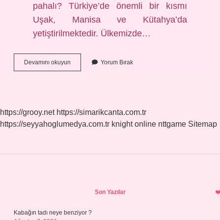
pahalı? Türkiye’de önemli bir kısmı
Uşak, Manisa ve Kütahya’da
yetiştirilmektedir. Ülkemizde…
Sarı
Devamını okuyun
Yorum Bırak
Mercimek
Ve
Kırmızı
Mercimek
Arasındaki
https://grooy.net
https://simarikcanta.com.tr
Fark
https://seyyahoglumedya.com.tr
knight online
nttgame
Sitemap
Nedir
Sidebar
Son Yazılar
Kabağın tadı neye benziyor ?