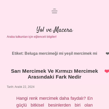
menüyü
Anasayfa
aç
Gizlilik Politikası
Yol ve Macera
Araba tutkunları için eğlenceli bilgiler!
Yasal Uyarı
Hakkımızda
Etiket:
Beluga mercimeği mi yeşil mercimek mi
Sarı Mercimek Ve Kırmızı Mercimek
Arasındaki Fark Nedir
Tarih: Aralık 22, 2024
Hangi renk mercimek daha faydalı? En
güçlü bitkisel besinlerden biri olan