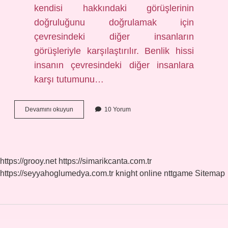
kendisi hakkındaki görüşlerinin
doğruluğunu doğrulamak için
çevresindeki diğer insanların
görüşleriyle karşılaştırılır. Benlik hissi
insanın çevresindeki diğer insanlara
karşı tutumunu…
Benlik
Devamını okuyun
10 Yorum
hissi
ne
demek
https://grooy.net
https://simarikcanta.com.tr
https://seyyahoglumedya.com.tr
knight online
nttgame
Sitemap