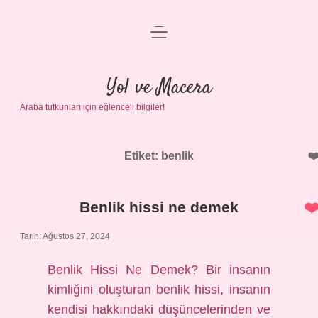
menüyü
Anasayfa
aç
Gizlilik Politikası
Yol ve Macera
Araba tutkunları için eğlenceli bilgiler!
Yasal Uyarı
Hakkımızda
Etiket:
benlik
Benlik hissi ne demek
Tarih: Ağustos 27, 2024
Benlik Hissi Ne Demek? Bir insanın
kimliğini oluşturan benlik hissi, insanın
kendisi hakkındaki düşüncelerinden ve