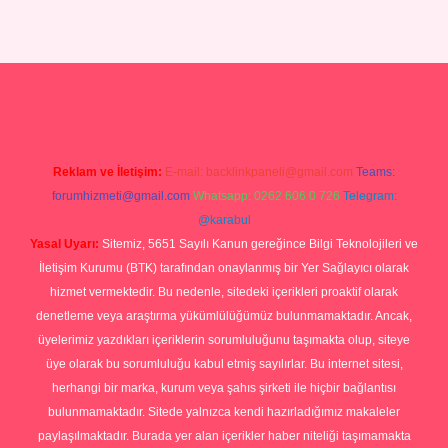
eri
ilbet casino
ilbet yeni giriş
Betexper giriş adresi güncellendi
be
Reklam ve İletişim:
E-mail:
backlinkpaneli@gmail.com
Teams:
forumhizmeti@gmail.com
Whatsapp: 0262 606 0 726
Telegram:
@karabul
Yasal Uyarı:
Sitemiz, 5651 Sayılı Kanun gereğince Bilgi Teknolojileri ve
İletişim Kurumu (BTK) tarafından onaylanmış bir Yer Sağlayıcı olarak
hizmet vermektedir. Bu nedenle, sitedeki içerikleri proaktif olarak
denetleme veya araştırma yükümlülüğümüz bulunmamaktadır. Ancak,
üyelerimiz yazdıkları içeriklerin sorumluluğunu taşımakta olup, siteye
üye olarak bu sorumluluğu kabul etmiş sayılırlar. Bu internet sitesi,
herhangi bir marka, kurum veya şahıs şirketi ile hiçbir bağlantısı
bulunmamaktadır. Sitede yalnızca kendi hazırladığımız makaleler
paylaşılmaktadır. Burada yer alan içerikler haber niteliği taşımamakta