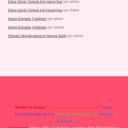
Daha Güçlü Yumruk Için Hangi Kas
için
admin
Daha Güçlü Yumruk Için Hangi Kas
için
Defne
Hangi Esmalar Çekilmez
için
admin
Hangi Esmalar Çekilmez
için
Selma
İStanbul Büyükçekmece Nereye Bağlı
için
admin
eleri
ilbet casino
ilbet yeni giriş
Betexper giriş adresi güncellendi
Reklam ve İletişim:
E-mail:
backlinkpaneli@gmail.com
Teams:
forumhizmeti@gmail.com
Whatsapp: 0262 606 0 726
Telegram:
@karabul