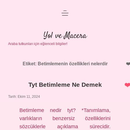
menüyü
Anasayfa
aç
Gizlilik Politikası
Yol ve Macera
Araba tutkunları için eğlenceli bilgiler!
Yasal Uyarı
Hakkımızda
Etiket:
Betimlemenin özellikleri nelerdir
Tyt Betimleme Ne Demek
Tarih: Ekim 11, 2024
Betimleme nedir tyt? *Tanımlama,
varlıkların benzersiz özelliklerini
sözcüklerle açıklama sürecidir.