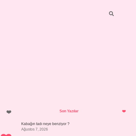
Sidebar
betci
bonus veren bahis siteleri
ilbet
Son Yazılar
Kabağın tadı neye benziyor ?
Ağustos 7, 2026