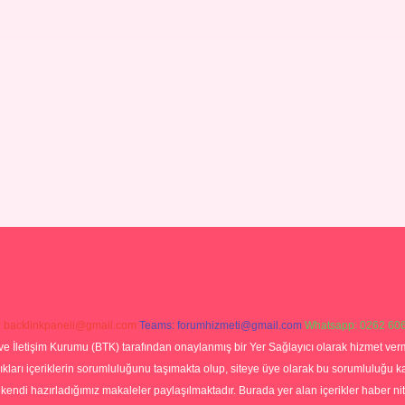
:
backlinkpaneli@gmail.com
Teams:
forumhizmeti@gmail.com
Whatsapp: 0262 606
ve İletişim Kurumu (BTK) tarafından onaylanmış bir Yer Sağlayıcı olarak hizmet verm
rı içeriklerin sorumluluğunu taşımakta olup, siteye üye olarak bu sorumluluğu kabul
a kendi hazırladığımız makaleler paylaşılmaktadır. Burada yer alan içerikler haber 