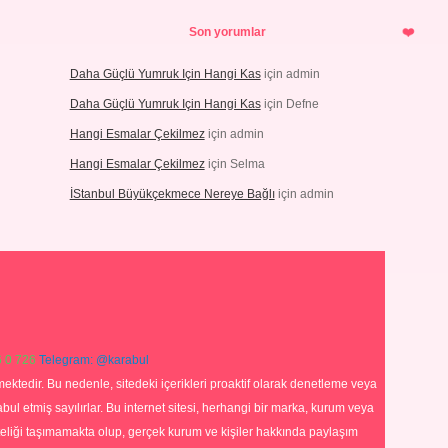
Son yorumlar
Daha Güçlü Yumruk Için Hangi Kas
için
admin
Daha Güçlü Yumruk Için Hangi Kas
için
Defne
Hangi Esmalar Çekilmez
için
admin
Hangi Esmalar Çekilmez
için
Selma
İStanbul Büyükçekmece Nereye Bağlı
için
admin
 0 726
Telegram: @karabul
ektedir. Bu nedenle, sitedeki içerikleri proaktif olarak denetleme veya
 etmiş sayılırlar. Bu internet sitesi, herhangi bir marka, kurum veya
niteliği taşımamakta olup, gerçek kurum ve kişiler hakkında paylaşım