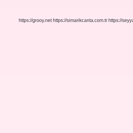
Anlama
Gelir
https://grooy.net
https://simarikcanta.com.tr
https://sey