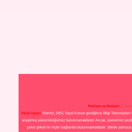
Reklam ve İletişim:
E-mail
Yasal Uyarı:
Sitemiz, 5651 Sayılı Kanun gereğince Bilgi Teknolojileri 
araştırma yükümlülüğümüz bulunmamaktadır. Ancak, üyelerimiz yazdıkla
şahıs şirketi ile hiçbir bağlantısı bulunmamaktadır. Sitede yalnızc