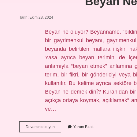
Beyan Ne
Tarih: Ekim 28, 2024
Beyan ne oluyor? Beyanname, “bildiri
bir gayrimenkul beyanı, gayrimenkul
beyanda belirtilen mallara ilişkin h
Yasa ayrıca beyan terimini de iç
anlamıyla “beyan etmek” anlamına gel
terim, bir fikri, bir göndericiyi vey
kullanılır. Bu kelime ayrıca sektöre b
Beyan ne demek dinî? Kuran’dan bir 
açıkça ortaya koymak, açıklamak” an
ve…
Beyan
Devamını okuyun
Yorum Bırak
Ne