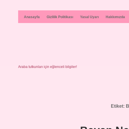
Anasayfa
Gizlilik Politikası
Yasal Uyarı
Hakkımızda
Araba tutkunları için eğlenceli bilgiler!
Etiket:
B