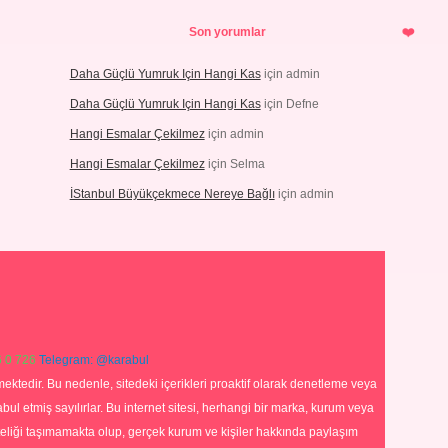
Son yorumlar
Daha Güçlü Yumruk Için Hangi Kas
için
admin
Daha Güçlü Yumruk Için Hangi Kas
için
Defne
Hangi Esmalar Çekilmez
için
admin
Hangi Esmalar Çekilmez
için
Selma
İStanbul Büyükçekmece Nereye Bağlı
için
admin
 0 726
Telegram: @karabul
ektedir. Bu nedenle, sitedeki içerikleri proaktif olarak denetleme veya
 etmiş sayılırlar. Bu internet sitesi, herhangi bir marka, kurum veya
niteliği taşımamakta olup, gerçek kurum ve kişiler hakkında paylaşım