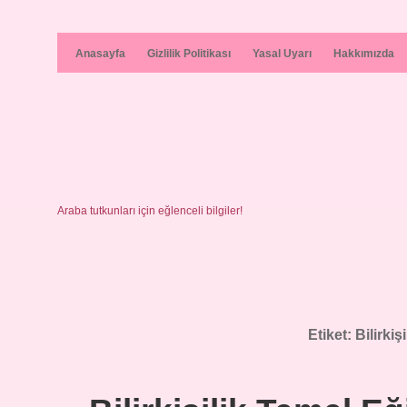
Anasayfa
Gizlilik Politikası
Yasal Uyarı
Hakkımızda
Araba tutkunları için eğlenceli bilgiler!
Etiket:
Bilirki