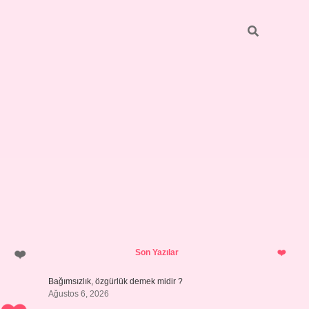
Sidebar
betci
bonus veren bahis siteleri
ilbet
Son Yazılar
Bağımsızlık, özgürlük demek midir ?
Ağustos 6, 2026