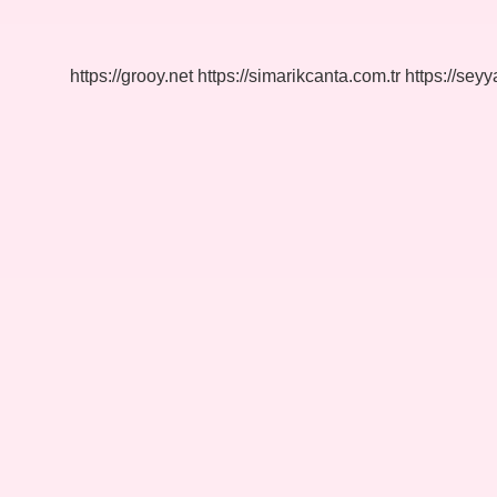
Eğitimine
Kimler
Katılabilir
https://grooy.net
https://simarikcanta.com.tr
https://sey