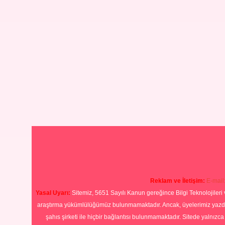
Reklam ve İletişim:
E-mail
Yasal Uyarı:
Sitemiz, 5651 Sayılı Kanun gereğince Bilgi Teknolojileri 
araştırma yükümlülüğümüz bulunmamaktadır. Ancak, üyelerimiz yazdıkla
şahıs şirketi ile hiçbir bağlantısı bulunmamaktadır. Sitede yalnızc