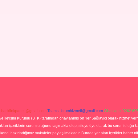
:
backlinkpaneli@gmail.com
Teams:
forumhizmeti@gmail.com
Whatsapp: 0262 606
ve İletişim Kurumu (BTK) tarafından onaylanmış bir Yer Sağlayıcı olarak hizmet verm
rı içeriklerin sorumluluğunu taşımakta olup, siteye üye olarak bu sorumluluğu kabul
a kendi hazırladığımız makaleler paylaşılmaktadır. Burada yer alan içerikler haber 