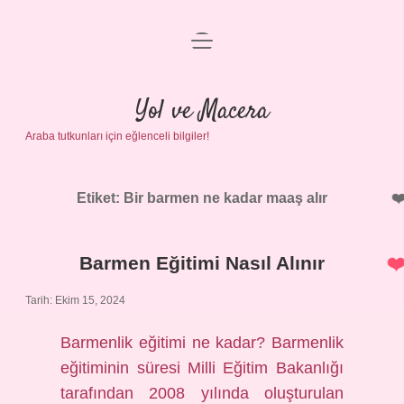
menüyü
Anasayfa
aç
Gizlilik Politikası
Yol ve Macera
Araba tutkunları için eğlenceli bilgiler!
Yasal Uyarı
Hakkımızda
Etiket:
Bir barmen ne kadar maaş alır
Barmen Eğitimi Nasıl Alınır
Tarih: Ekim 15, 2024
Barmenlik eğitimi ne kadar? Barmenlik
eğitiminin süresi Milli Eğitim Bakanlığı
tarafından 2008 yılında oluşturulan