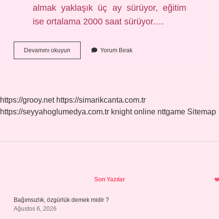
almak yaklaşık üç ay sürüyor, eğitim
ise ortalama 2000 saat sürüyor.…
Barmen
Devamını okuyun
Yorum Bırak
Eğitimi
Nasıl
Alınır
https://grooy.net
https://simarikcanta.com.tr
https://seyyahoglumedya.com.tr
knight online
nttgame
Sitemap
Sidebar
Son Yazılar
Bağımsızlık, özgürlük demek midir ?
Ağustos 6, 2026