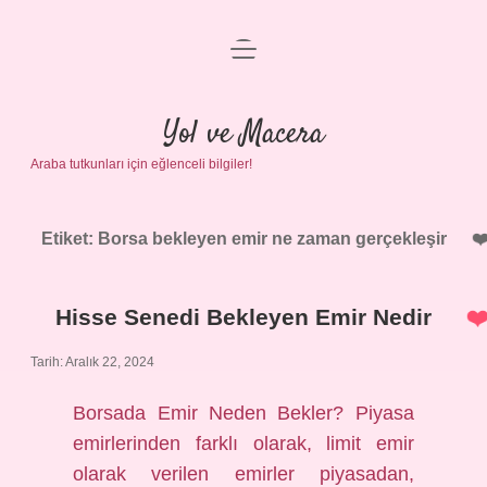
menüyü
Anasayfa
aç
Gizlilik Politikası
Yol ve Macera
Araba tutkunları için eğlenceli bilgiler!
Yasal Uyarı
Hakkımızda
Etiket:
Borsa bekleyen emir ne zaman gerçekleşir
Hisse Senedi Bekleyen Emir Nedir
Tarih: Aralık 22, 2024
Borsada Emir Neden Bekler? Piyasa
emirlerinden farklı olarak, limit emir
olarak verilen emirler piyasadan,