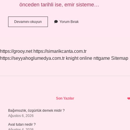
önceden tarihli ise, emir sisteme…
Hisse
Devamını okuyun
Yorum Bırak
Senedi
Bekleyen
Emir
Nedir
https://grooy.net
https://simarikcanta.com.tr
https://seyyahoglumedya.com.tr
knight online
nttgame
Sitemap
Sidebar
Son Yazılar
Bağımsızlık, özgürlük demek midir ?
Ağustos 6, 2026
Aval tutarı nedir ?
Ağustos 4, 2026