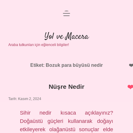
menüyü
Anasayfa
aç
Gizlilik Politikası
Yol ve Macera
Araba tutkunları için eğlenceli bilgiler!
Yasal Uyarı
Hakkımızda
Etiket:
Bozuk para büyüsü nedir
Nüşre Nedir
Tarih: Kasım 2, 2024
Sihir nedir kısaca açıklayınız?
Doğaüstü güçleri kullanarak doğayı
etkileyerek olağanüstü sonuçlar elde