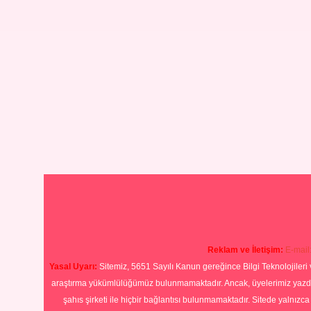
Reklam ve İletişim:
E-mail
Yasal Uyarı:
Sitemiz, 5651 Sayılı Kanun gereğince Bilgi Teknolojileri 
araştırma yükümlülüğümüz bulunmamaktadır. Ancak, üyelerimiz yazdıkla
şahıs şirketi ile hiçbir bağlantısı bulunmamaktadır. Sitede yalnızc