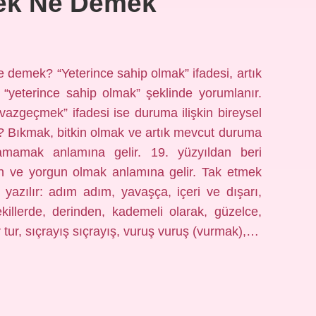
ek Ne Demek
 demek? “Yeterince sahip olmak” ifadesi, artık
“yeterince sahip olmak” şeklinde yorumlanır.
vazgeçmek” ifadesi ise duruma ilişkin bireysel
? Bıkmak, bitkin olmak ve artık mevcut duruma
amak anlamına gelir. 19. yüzyıldan beri
tkin ve yorgun olmak anlamına gelir. Tak etmek
 yazılır: adım adım, yavaşça, içeri ve dışarı,
şekillerde, derinden, kademeli olarak, güzelce,
 tur, sıçrayış sıçrayış, vuruş vuruş (vurmak),…