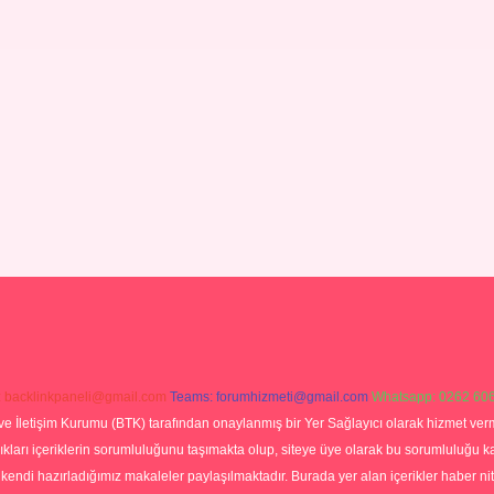
:
backlinkpaneli@gmail.com
Teams:
forumhizmeti@gmail.com
Whatsapp: 0262 606
ve İletişim Kurumu (BTK) tarafından onaylanmış bir Yer Sağlayıcı olarak hizmet verm
rı içeriklerin sorumluluğunu taşımakta olup, siteye üye olarak bu sorumluluğu kabul
a kendi hazırladığımız makaleler paylaşılmaktadır. Burada yer alan içerikler haber 