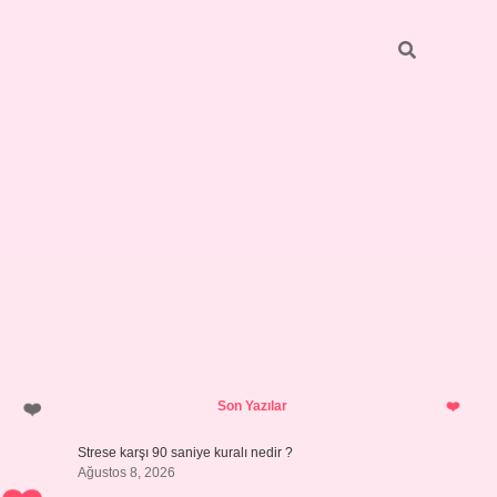
Sidebar
betci
bonus veren bahis siteleri
ilbet
Son Yazılar
Strese karşı 90 saniye kuralı nedir ?
Ağustos 8, 2026