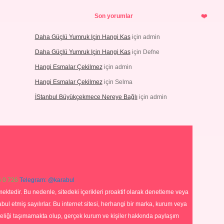
Son yorumlar
Daha Güçlü Yumruk Için Hangi Kas
için
admin
Daha Güçlü Yumruk Için Hangi Kas
için
Defne
Hangi Esmalar Çekilmez
için
admin
Hangi Esmalar Çekilmez
için
Selma
İStanbul Büyükçekmece Nereye Bağlı
için
admin
 0 726
Telegram: @karabul
ektedir. Bu nedenle, sitedeki içerikleri proaktif olarak denetleme veya
 etmiş sayılırlar. Bu internet sitesi, herhangi bir marka, kurum veya
niteliği taşımamakta olup, gerçek kurum ve kişiler hakkında paylaşım