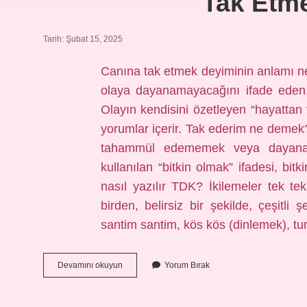
Tak Etm
Tarih: Şubat 15, 2025
Canına tak etmek deyiminin anlamı ne
olaya dayanamayacağını ifade eden 
Olayın kendisini özetleyen “hayattan 
yorumlar içerir. Tak ederim ne demek
tahammül edememek veya dayanam
kullanılan “bitkin olmak” ifadesi, bi
nasıl yazılır TDK? İkilemeler tek tek
birden, belirsiz bir şekilde, çeşitli 
santim santim, kös kös (dinlemek), tur
Tak
Devamını okuyun
Yorum Bırak
Etmek
Ne
Demek