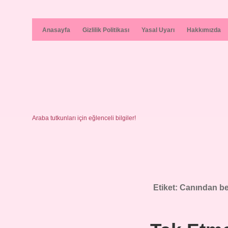
Anasayfa
Gizlilik Politikası
Yasal Uyarı
Hakkımızda
Araba tutkunları için eğlenceli bilgiler!
Etiket:
Canından be