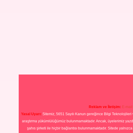
Reklam ve İletişim:
E-mail
Yasal Uyarı:
Sitemiz, 5651 Sayılı Kanun gereğince Bilgi Teknolojileri 
araştırma yükümlülüğümüz bulunmamaktadır. Ancak, üyelerimiz yazdıkla
şahıs şirketi ile hiçbir bağlantısı bulunmamaktadır. Sitede yalnızc