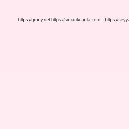
Siyaset
https://grooy.net
https://simarikcanta.com.tr
https://sey