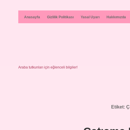
Anasayfa
Gizlilik Politikası
Yasal Uyarı
Hakkımızda
Araba tutkunları için eğlenceli bilgiler!
Etiket:
Ç