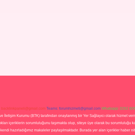
:
backlinkpaneli@gmail.com
Teams:
forumhizmeti@gmail.com
Whatsapp: 0262 606
ve İletişim Kurumu (BTK) tarafından onaylanmış bir Yer Sağlayıcı olarak hizmet verm
rı içeriklerin sorumluluğunu taşımakta olup, siteye üye olarak bu sorumluluğu kabul
a kendi hazırladığımız makaleler paylaşılmaktadır. Burada yer alan içerikler haber 