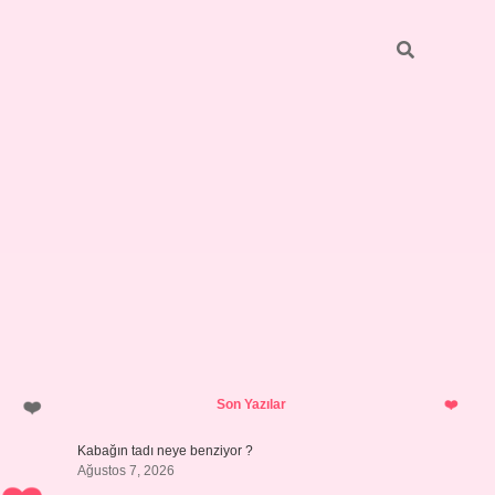
Sidebar
betci
bonus veren bahis siteleri
ilbet
Son Yazılar
Kabağın tadı neye benziyor ?
Ağustos 7, 2026