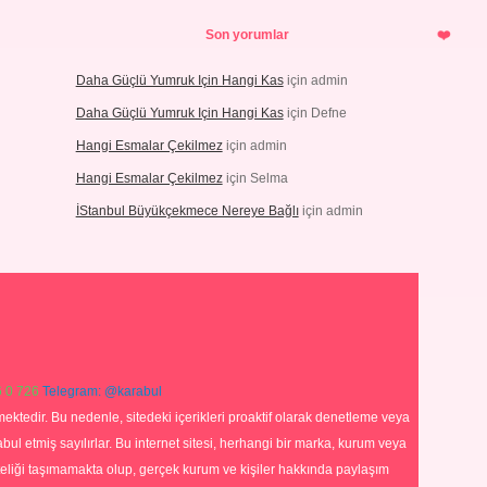
Son yorumlar
Daha Güçlü Yumruk Için Hangi Kas
için
admin
Daha Güçlü Yumruk Için Hangi Kas
için
Defne
Hangi Esmalar Çekilmez
için
admin
Hangi Esmalar Çekilmez
için
Selma
İStanbul Büyükçekmece Nereye Bağlı
için
admin
 0 726
Telegram: @karabul
ektedir. Bu nedenle, sitedeki içerikleri proaktif olarak denetleme veya
 etmiş sayılırlar. Bu internet sitesi, herhangi bir marka, kurum veya
niteliği taşımamakta olup, gerçek kurum ve kişiler hakkında paylaşım