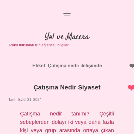
menüyü
Anasayfa
aç
Gizlilik Politikası
Yol ve Macera
Araba tutkunları için eğlenceli bilgiler!
Yasal Uyarı
Hakkımızda
Etiket:
Çatışma nedir iletişimde
Çatışma Nedir Siyaset
Tarih: Eylül 21, 2024
Çatışma nedir tanımı? Çeşitli
sebeplerden dolayı iki veya daha fazla
kişi veya grup arasında ortaya çıkan