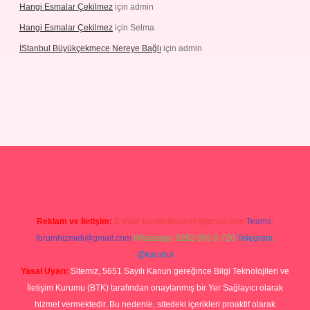
Hangi Esmalar Çekilmez
için
admin
Hangi Esmalar Çekilmez
için
Selma
İStanbul Büyükçekmece Nereye Bağlı
için
admin
Reklam ve İletişim:
E-mail:
backlinkpaneli@gmail.com
Teams:
forumhizmeti@gmail.com
Whatsapp: 0262 606 0 726
Telegram:
@karabul
Yasal Uyarı:
Sitemiz, 5651 Sayılı Kanun gereğince Bilgi Teknolojileri ve
İletişim Kurumu (BTK) tarafından onaylanmış bir Yer Sağlayıcı olarak
hizmet vermektedir. Bu nedenle, sitedeki içerikleri proaktif olarak