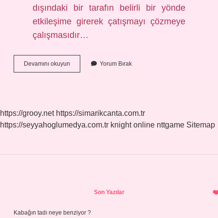
dışındaki bir tarafın belirli bir yönde
etkileşime girerek çatışmayı çözmeye
çalışmasıdır…
Çatışma
Devamını okuyun
Yorum Bırak
Nedir
Siyaset
https://grooy.net
https://simarikcanta.com.tr
https://seyyahoglumedya.com.tr
knight online
nttgame
Sitemap
Sidebar
Son Yazılar
Kabağın tadı neye benziyor ?