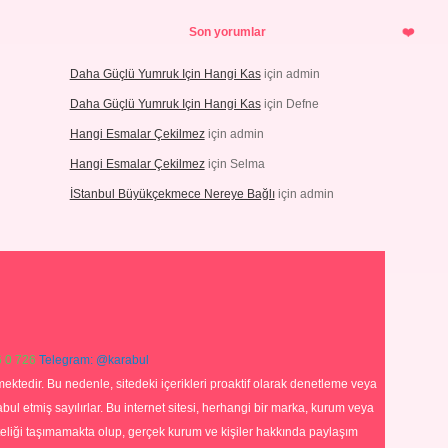
Son yorumlar
Daha Güçlü Yumruk Için Hangi Kas
için
admin
Daha Güçlü Yumruk Için Hangi Kas
için
Defne
Hangi Esmalar Çekilmez
için
admin
Hangi Esmalar Çekilmez
için
Selma
İStanbul Büyükçekmece Nereye Bağlı
için
admin
 0 726
Telegram: @karabul
ektedir. Bu nedenle, sitedeki içerikleri proaktif olarak denetleme veya
 etmiş sayılırlar. Bu internet sitesi, herhangi bir marka, kurum veya
niteliği taşımamakta olup, gerçek kurum ve kişiler hakkında paylaşım