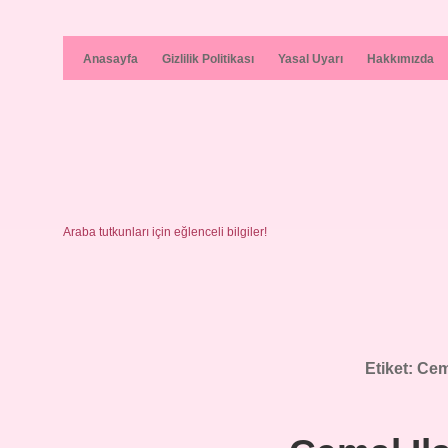
Anasayfa
Gizlilik Politikası
Yasal Uyarı
Hakkımızda
Araba tutkunları için eğlenceli bilgiler!
Etiket:
Cem