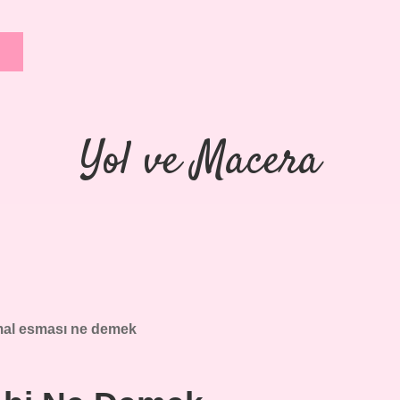
Yol ve Macera
al esması ne demek