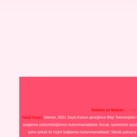
Reklam ve İletişim:
E-mail
Yasal Uyarı:
Sitemiz, 5651 Sayılı Kanun gereğince Bilgi Teknolojileri 
araştırma yükümlülüğümüz bulunmamaktadır. Ancak, üyelerimiz yazdıkla
şahıs şirketi ile hiçbir bağlantısı bulunmamaktadır. Sitede yalnızc