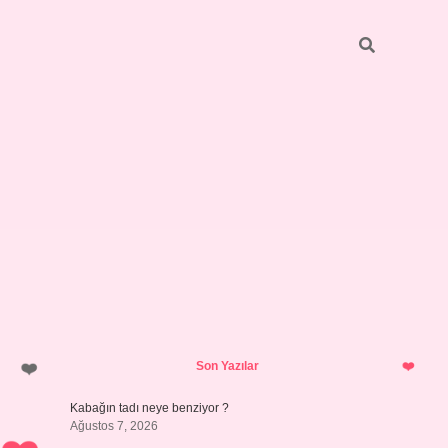
Sidebar
betci
bonus veren bahis siteleri
ilbet
Son Yazılar
Kabağın tadı neye benziyor ?
Ağustos 7, 2026