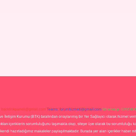
:
backlinkpaneli@gmail.com
Teams:
forumhizmeti@gmail.com
Whatsapp: 0262 606
ve İletişim Kurumu (BTK) tarafından onaylanmış bir Yer Sağlayıcı olarak hizmet verm
rı içeriklerin sorumluluğunu taşımakta olup, siteye üye olarak bu sorumluluğu kabul
a kendi hazırladığımız makaleler paylaşılmaktadır. Burada yer alan içerikler haber 