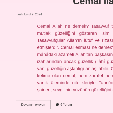
Cemal Il
Tarih: Eylül 9, 2024
Cemal Allah ne demek? Tasavvuf teri
mutlak güzelliğini gösteren isim v
Tasavvufçular Allah’ın lütuf ve rızası
etmişlerdir. Cemal esması ne demek? 
mânâdaki azameti Allah’tan başkasın
izahlarından ancak güzellik (ilâhî güz
yani güzelliğin aşkınlığı anlaşılabili
kelime olan cemal, hem zarafet hem 
varlık âleminde nitelikleriyle Tanrı’
şairleri, sevgilinin yüzünün güzelliği
Cemal
Devamını okuyun
6 Yorum
Ilahi