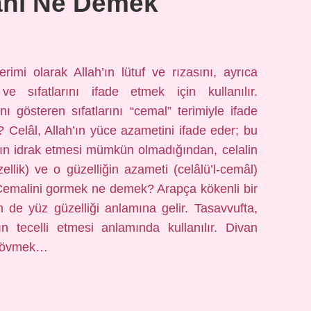
ahi Ne Demek
mi olarak Allah’ın lütuf ve rızasını, ayrıca
e sıfatlarını ifade etmek için kullanılır.
nı gösteren sıfatlarını “cemal” terimiyle ifade
Celâl, Allah’ın yüce azametini ifade eder; bu
ın idrak etmesi mümkün olmadığından, celalin
ellik) ve o güzelliğin azameti (celâlü’l-cemâl)
r. Cemalini gormek ne demek? Arapça kökenli bir
de yüz güzelliği anlamına gelir. Tasavvufta,
nın tecelli etmesi anlamında kullanılır. Divan
ni övmek…