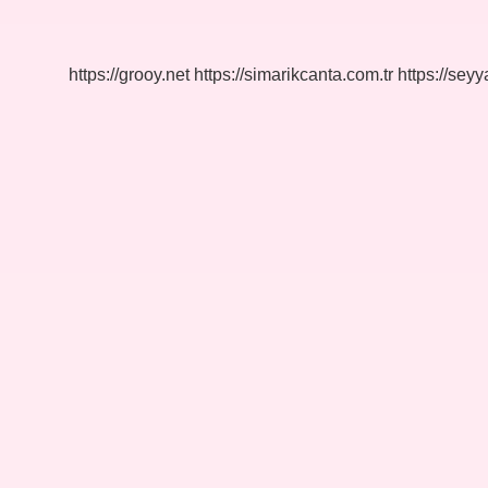
Ne
Demek
https://grooy.net
https://simarikcanta.com.tr
https://sey