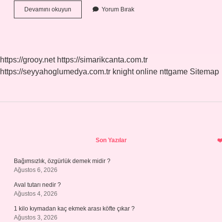
Çeşme
Devamını okuyun
Yorum Bırak
Ile
Alaçatı
Aynı
Mı
https://grooy.net
https://simarikcanta.com.tr
https://seyyahoglumedya.com.tr
knight online
nttgame
Sitemap
Sidebar
Son Yazılar
Bağımsızlık, özgürlük demek midir ?
Ağustos 6, 2026
Aval tutarı nedir ?
Ağustos 4, 2026
1 kilo kıymadan kaç ekmek arası köfte çıkar ?
Ağustos 3, 2026