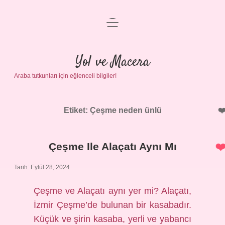
menüyü
Anasayfa
aç
Gizlilik Politikası
Yol ve Macera
Araba tutkunları için eğlenceli bilgiler!
Yasal Uyarı
Hakkımızda
Etiket:
Çeşme neden ünlü
Çeşme Ile Alaçatı Aynı Mı
Tarih: Eylül 28, 2024
Çeşme ve Alaçatı aynı yer mi? Alaçatı,
İzmir Çeşme’de bulunan bir kasabadır.
Küçük ve şirin kasaba, yerli ve yabancı