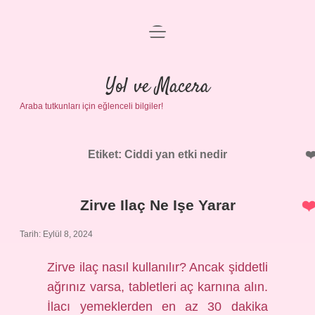
menüyü
Anasayfa
aç
Gizlilik Politikası
Yol ve Macera
Araba tutkunları için eğlenceli bilgiler!
Yasal Uyarı
Hakkımızda
Etiket:
Ciddi yan etki nedir
Zirve Ilaç Ne Işe Yarar
Tarih: Eylül 8, 2024
Zirve ilaç nasıl kullanılır? Ancak şiddetli
ağrınız varsa, tabletleri aç karnına alın.
İlacı yemeklerden en az 30 dakika