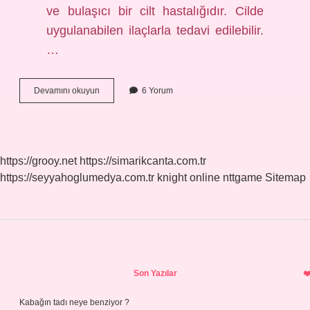
ve bulaşıcı bir cilt hastalığıdır. Cilde
uygulanabilen ilaçlarla tedavi edilebilir.
…
Zirve
Devamını okuyun
6 Yorum
Ilaç
Ne
Işe
Yarar
https://grooy.net
https://simarikcanta.com.tr
https://seyyahoglumedya.com.tr
knight online
nttgame
Sitemap
Sidebar
Son Yazılar
Kabağın tadı neye benziyor ?