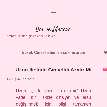
menüyü
Anasayfa
aç
Gizlilik Politikası
Yol ve Macera
Araba tutkunları için eğlenceli bilgiler!
Yasal Uyarı
Hakkımızda
Etiket:
Cinsel isteği en çok ne artırır
Uzun Ilişkide Cinsellik Azalır Mı
Tarih: Şubat 19, 2025
Uzun ilişkide cinsellik olur mu? Uzun
vadeli bir ilişkide cinsiyet ve arzu
değiştirmek için bilgi tamamen