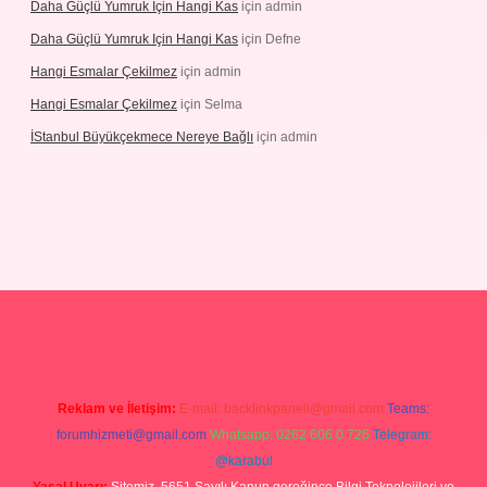
Daha Güçlü Yumruk Için Hangi Kas
için
admin
Daha Güçlü Yumruk Için Hangi Kas
için
Defne
Hangi Esmalar Çekilmez
için
admin
Hangi Esmalar Çekilmez
için
Selma
İStanbul Büyükçekmece Nereye Bağlı
için
admin
eleri
ilbet casino
ilbet yeni giriş
Betexper giriş adresi güncellendi
Reklam ve İletişim:
E-mail:
backlinkpaneli@gmail.com
Teams:
forumhizmeti@gmail.com
Whatsapp: 0262 606 0 726
Telegram:
@karabul