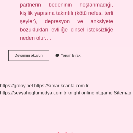
partnerin bedeninin hoşlanmadığı,
kişilik yapısına takıntılı (kötü nefes, terli
şeyler), depresyon ve anksiyete
bozuklukları evliliğe cinsel isteksizliğe
neden olur.…
Uzun
Devamını okuyun
Yorum Bırak
Ilişkide
Cinsellik
Azalır
Mı
https://grooy.net
https://simarikcanta.com.tr
https://seyyahoglumedya.com.tr
knight online
nttgame
Sitemap
Sidebar