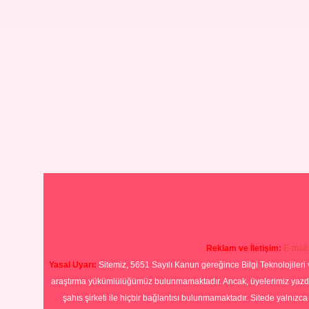
Reklam ve İletişim:
E-mail
Yasal Uyarı:
Sitemiz, 5651 Sayılı Kanun gereğince Bilgi Teknolojileri 
araştırma yükümlülüğümüz bulunmamaktadır. Ancak, üyelerimiz yazdıkla
şahıs şirketi ile hiçbir bağlantısı bulunmamaktadır. Sitede yalnızc