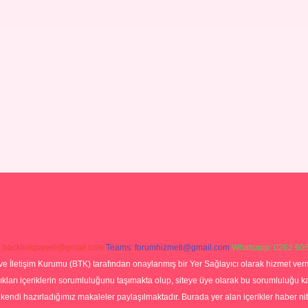
:
backlinkpaneli@gmail.com
Teams:
forumhizmeti@gmail.com
Whatsapp: 0262 606
ve İletişim Kurumu (BTK) tarafından onaylanmış bir Yer Sağlayıcı olarak hizmet verm
rı içeriklerin sorumluluğunu taşımakta olup, siteye üye olarak bu sorumluluğu kabul
a kendi hazırladığımız makaleler paylaşılmaktadır. Burada yer alan içerikler haber 