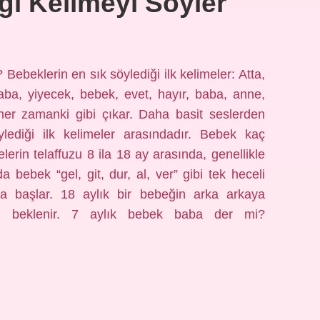
gi Kelimeyi Söyler
? Bebeklerin en sık söylediği ilk kelimeler: Atta,
raba, yiyecek, bebek, evet, hayır, baba, anne,
 her zamanki gibi çıkar. Daha basit seslerden
ylediği ilk kelimeler arasındadır. Bebek kaç
elerin telaffuzu 8 ila 18 ay arasında, genellikle
 bebek “gel, git, dur, al, ver” gibi tek heceli
aya başlar. 18 aylık bir bebeğin arka arkaya
si beklenir. 7 aylık bebek baba der mi?