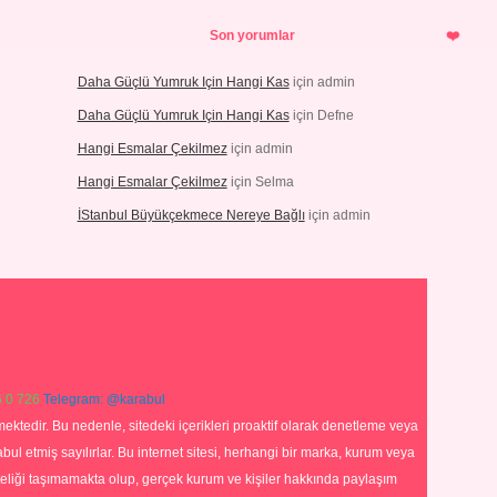
Son yorumlar
Daha Güçlü Yumruk Için Hangi Kas
için
admin
Daha Güçlü Yumruk Için Hangi Kas
için
Defne
Hangi Esmalar Çekilmez
için
admin
Hangi Esmalar Çekilmez
için
Selma
İStanbul Büyükçekmece Nereye Bağlı
için
admin
 0 726
Telegram: @karabul
ektedir. Bu nedenle, sitedeki içerikleri proaktif olarak denetleme veya
 etmiş sayılırlar. Bu internet sitesi, herhangi bir marka, kurum veya
niteliği taşımamakta olup, gerçek kurum ve kişiler hakkında paylaşım