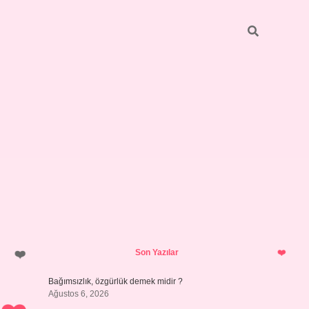
Sidebar
betci
bonus vere
Son Yazılar
Bağımsızlık, özgürlük demek midir ?
Ağustos 6, 2026