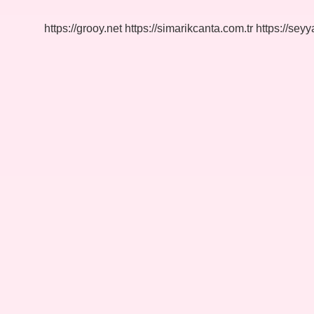
Söyler
https://grooy.net
https://simarikcanta.com.tr
https://sey