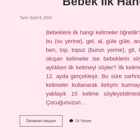
Bebek Ilk Han
Tarih: Eylül 8, 2024
Bebeklere ilk hangi kelimeler öğretilir
bu (su yerine), gel, al, güle güle, a
ben, top, topuz (burun yerine), git,
oluşan kelimeler ise bebeklerin sö
aylıkken ilk kelimeyi söyler? İlk kelim
12. ayda gerçekleşir. Bu süre zarfında
kelimeler kullanarak iletişim kurm
yaklaşık 10 kelime söyleyebilme
Çocuğunuzun…
Bebek
Devamını okuyun
14 Yorum
Ilk
Hangi
Kelimeyi