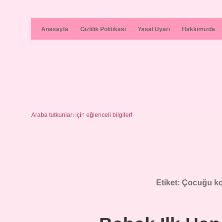
Anasayfa
Gizlilik Politikası
Yasal Uyarı
Hakkımızda
Araba tutkunları için eğlenceli bilgiler!
Etiket:
Çocuğu ko