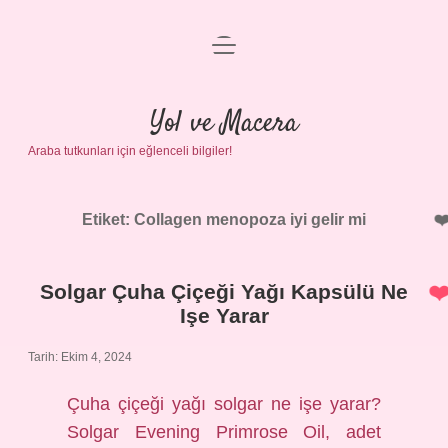
menüyü
Anasayfa
aç
Gizlilik Politikası
Yol ve Macera
Araba tutkunları için eğlenceli bilgiler!
Yasal Uyarı
Hakkımızda
Etiket:
Collagen menopoza iyi gelir mi
Solgar Çuha Çiçeği Yağı Kapsülü Ne
Işe Yarar
Tarih: Ekim 4, 2024
Çuha çiçeği yağı solgar ne işe yarar?
Solgar Evening Primrose Oil, adet