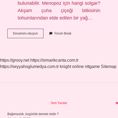
bulunabilir. Menopoz için hangi solgar?
Akşam çuha çiçeği bitkisinin
tohumlarından elde edilen bir yağ…
Solgar
Devamını okuyun
Yorum Bırak
Çuha
Çiçeği
Yağı
Kapsülü
Ne
https://grooy.net
https://simarikcanta.com.tr
Işe
https://seyyahoglumedya.com.tr
knight online
nttgame
Sitemap
Yarar
Sidebar
Son Yazılar
Bağımsızlık, özgürlük demek midir ?