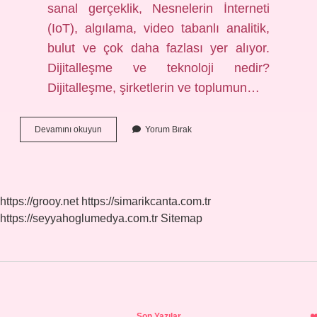
sanal gerçeklik, Nesnelerin İnterneti
(IoT), algılama, video tabanlı analitik,
bulut ve çok daha fazlası yer alıyor.
Dijitalleşme ve teknoloji nedir?
Dijitalleşme, şirketlerin ve toplumun…
Dijital
Devamını okuyun
Yorum Bırak
Dönüşüm
Için
Gereken
Temel
Teknolojiler
https://grooy.net
https://simarikcanta.com.tr
Nelerdir
https://seyyahoglumedya.com.tr
Sitemap
Sidebar
Son Yazılar