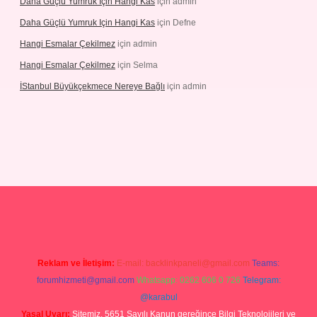
Daha Güçlü Yumruk Için Hangi Kas
için
admin
Daha Güçlü Yumruk Için Hangi Kas
için
Defne
Hangi Esmalar Çekilmez
için
admin
Hangi Esmalar Çekilmez
için
Selma
İStanbul Büyükçekmece Nereye Bağlı
için
admin
eleri
ilbet casino
ilbet yeni giriş
Betexper giriş adresi güncellendi
Reklam ve İletişim:
E-mail:
backlinkpaneli@gmail.com
Teams:
forumhizmeti@gmail.com
Whatsapp: 0262 606 0 726
Telegram:
@karabul
Yasal Uyarı:
Sitemiz, 5651 Sayılı Kanun gereğince Bilgi Teknolojileri ve