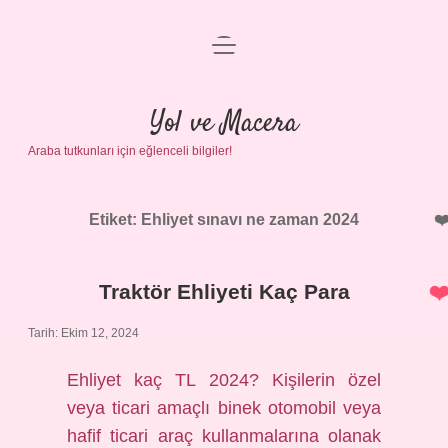
menüyü
Anasayfa
aç
Gizlilik Politikası
Yol ve Macera
Araba tutkunları için eğlenceli bilgiler!
Yasal Uyarı
Hakkımızda
Etiket:
Ehliyet sınavı ne zaman 2024
Traktör Ehliyeti Kaç Para
Tarih: Ekim 12, 2024
Ehliyet kaç TL 2024? Kişilerin özel
veya ticari amaçlı binek otomobil veya
hafif ticari araç kullanmalarına olanak