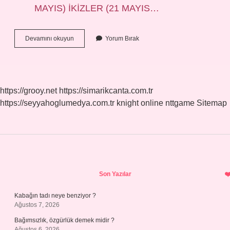
MAYIS) İKİZLER (21 MAYIS…
Yükselen
Devamını okuyun
Yorum Bırak
Koç
Hangi
Ay
https://grooy.net
https://simarikcanta.com.tr
https://seyyahoglumedya.com.tr
knight online
nttgame
Sitemap
Sidebar
Son Yazılar
Kabağın tadı neye benziyor ?
Ağustos 7, 2026
Bağımsızlık, özgürlük demek midir ?
Ağustos 6, 2026