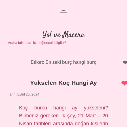
menüyü
Anasayfa
aç
Gizlilik Politikası
Yol ve Macera
Araba tutkunları için eğlenceli bilgiler!
Yasal Uyarı
Hakkımızda
Etiket:
En zeki burç hangi burç
Yükselen Koç Hangi Ay
Tarih: Eylül 25, 2024
Koç burcu hangi ay yükseleni?
Bilmeniz gereken ilk şey, 21 Mart – 20
Nisan tarihleri ​​arasında doğan kişilerin