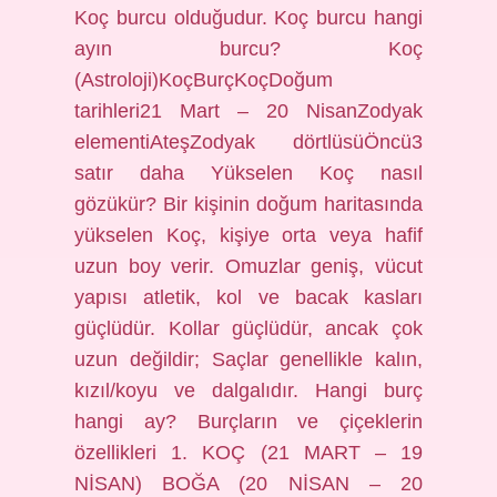
Koç burcu olduğudur. Koç burcu hangi
ayın burcu? Koç
(Astroloji)KoçBurçKoçDoğum
tarihleri21 Mart – 20 NisanZodyak
elementiAteşZodyak dörtlüsüÖncü3
satır daha Yükselen Koç nasıl
gözükür? Bir kişinin doğum haritasında
yükselen Koç, kişiye orta veya hafif
uzun boy verir. Omuzlar geniş, vücut
yapısı atletik, kol ve bacak kasları
güçlüdür. Kollar güçlüdür, ancak çok
uzun değildir; Saçlar genellikle kalın,
kızıl/koyu ve dalgalıdır. Hangi burç
hangi ay? Burçların ve çiçeklerin
özellikleri 1. KOÇ (21 MART – 19
NİSAN) BOĞA (20 NİSAN – 20