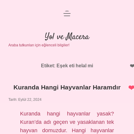
menüyü
Anasayfa
aç
Gizlilik Politikası
Yol ve Macera
Araba tutkunları için eğlenceli bilgiler!
Yasal Uyarı
Hakkımızda
Etiket:
Eşek eti helal mi
Kuranda Hangi Hayvanlar Haramdır
Tarih: Eylül 22, 2024
Kuranda hangi hayvanlar yasak?
Kuran’da adı geçen ve yasaklanan tek
hayvan domuzdur. Hangi hayvanlar