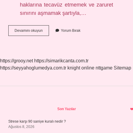
haklarına tecavüz etmemek ve zaruret
sınırını aşmamak şartıyla,…
Kuranda
Devamını okuyun
Yorum Bırak
Hangi
Hayvanlar
Haramdır
https://grooy.net
https://simarikcanta.com.tr
https://seyyahoglumedya.com.tr
knight online
nttgame
Sitemap
Sidebar
Son Yazılar
Strese karşı 90 saniye kuralı nedir ?
Ağustos 8, 2026