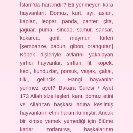
İslam’da haramdır? Eti yenmeyen kara
hayvanları: Domuz, kurt, ayı, aslan,
kaplan, leopar, panda, panter, çita,
jaguar, puma, sincap, samur, sansar,
kokarca, goril, maymun türleri
[şempanze, babun, gibon, orangutan]
Köpek dişleriyle avlarını yakalayan
yırtıcı hayvanlar: sırtlan, fil, köpek,
kedi, kunduzlar, porsuk, vaşak, çakal,
tilki, gelincik… Hangi hayvanlar
yenmez ayet? Bakara Suresi / Ayet
173 Allah size leşleri, kanı, domuz etini
ve Allah’tan başkası adına kesilmiş
hayvanların etini haram kılmıştır. Ancak
bir kimse yemek yemediği için ölüme
kadar zorlanırsa, başkalarının