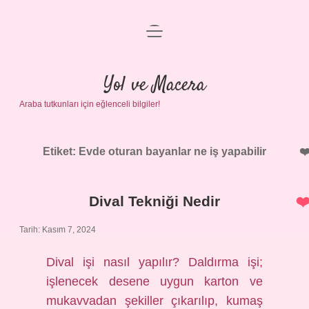
menüyü
Anasayfa
aç
Gizlilik Politikası
Yol ve Macera
Araba tutkunları için eğlenceli bilgiler!
Yasal Uyarı
Hakkımızda
Etiket:
Evde oturan bayanlar ne iş yapabilir
Dival Tekniği Nedir
Tarih: Kasım 7, 2024
Dival işi nasıl yapılır? Daldırma işi;
işlenecek desene uygun karton ve
mukavvadan şekiller çıkarılıp, kumaş