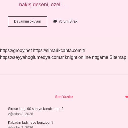
nakış deseni, özel…
Dival
Devamını okuyun
Yorum Bırak
Tekniği
Nedir
https://grooy.net
https://simarikcanta.com.tr
https://seyyahoglumedya.com.tr
knight online
nttgame
Sitemap
Sidebar
Son Yazılar
Strese karşı 90 saniye kuralı nedir ?
Ağustos 8, 2026
Kabağın tadı neye benziyor ?
Ağustos 7, 2026