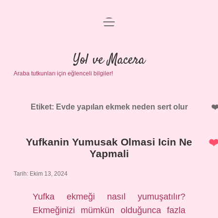
menüyü
Anasayfa
aç
Gizlilik Politikası
Yol ve Macera
Araba tutkunları için eğlenceli bilgiler!
Yasal Uyarı
Hakkımızda
Etiket:
Evde yapılan ekmek neden sert olur
Yufkanin Yumusak Olmasi Icin Ne
Yapmali
Tarih: Ekim 13, 2024
Yufka ekmeği nasıl yumuşatılır?
Ekmeğinizi mümkün olduğunca fazla