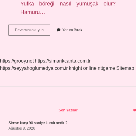
Yufka böreği nasıl yumuşak olur?
Hamuru…
Yufkanin
Devamını okuyun
Yorum Bırak
Yumusak
Olmasi
Icin
Ne
Yapmali
https://grooy.net
https://simarikcanta.com.tr
https://seyyahoglumedya.com.tr
knight online
nttgame
Sitemap
Sidebar
Son Yazılar
Strese karşı 90 saniye kuralı nedir ?
Ağustos 8, 2026