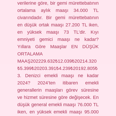
verilerine göre, bir gemi mürettebatının
ortalama aylık maaşı 34.000 TL
civarındadır. Bir gemi mürettebatının
en düşük ortak maaşı 27.200 TL iken,
en yüksek maaşı 73 TL’dir. Kıyı
emniyeti gemici maaşı ne kadar?
Yıllara Göre Maaşlar EN DÜŞÜK
ORTALAMA
MAAŞ202229.632₺12.039₺20214.320
₺5.399₺20203.391₺4.239₺20192.805₺
3. Denizci emekli maaşı ne kadar
2024? 2024’ten itibaren emekli
generallerin maaşları görev süresine
ve hizmet süresine göre değişecek. En
düşük general emekli maaşı 76.000 TL
iken, en yüksek emekli maaşı 95.000