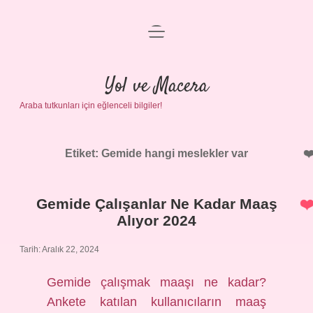
menüyü
Anasayfa
aç
Gizlilik Politikası
Yol ve Macera
Araba tutkunları için eğlenceli bilgiler!
Yasal Uyarı
Hakkımızda
Etiket:
Gemide hangi meslekler var
Gemide Çalışanlar Ne Kadar Maaş
Alıyor 2024
Tarih: Aralık 22, 2024
Gemide çalışmak maaşı ne kadar?
Ankete katılan kullanıcıların maaş