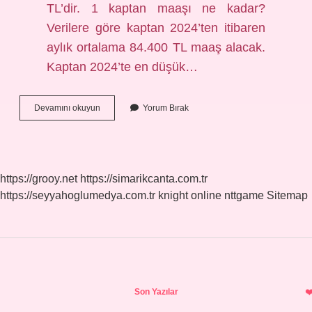
TL’dir. 1 kaptan maaşı ne kadar?
Verilere göre kaptan 2024’ten itibaren
aylık ortalama 84.400 TL maaş alacak.
Kaptan 2024’te en düşük…
Gemide
Devamını okuyun
Yorum Bırak
Çalışanlar
Ne
Kadar
Maaş
Alıyor
https://grooy.net
https://simarikcanta.com.tr
2024
https://seyyahoglumedya.com.tr
knight online
nttgame
Sitemap
Sidebar
Son Yazılar