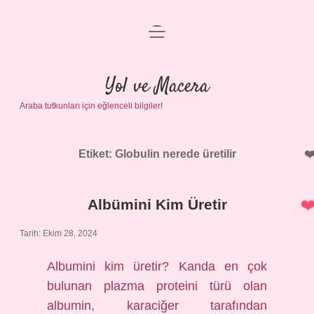
menüyü
Anasayfa
aç
Gizlilik Politikası
Yol ve Macera
Araba tutkunları için eğlenceli bilgiler!
Yasal Uyarı
Hakkımızda
Etiket:
Globulin nerede üretilir
Albümini Kim Üretir
Tarih: Ekim 28, 2024
Albumini kim üretir? Kanda en çok
bulunan plazma proteini türü olan
albumin, karaciğer tarafından