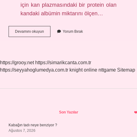
için kan plazmasındaki bir protein olan
kandaki albümin miktarını ölçen…
Albümini
Devamını okuyun
Yorum Bırak
Kim
Üretir
https://grooy.net
https://simarikcanta.com.tr
https://seyyahoglumedya.com.tr
knight online
nttgame
Sitemap
Sidebar
Son Yazılar
Kabağın tadı neye benziyor ?
Ağustos 7, 2026