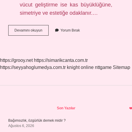
vücut geliştirme ise kas büyüklüğüne,
simetriye ve estetiğe odaklanır.…
Gym
Devamını okuyun
Yorum Bırak
Ile
Fitness
Aynı
Şey
Mi
https://grooy.net
https://simarikcanta.com.tr
https://seyyahoglumedya.com.tr
knight online
nttgame
Sitemap
Sidebar
Son Yazılar
Bağımsızlık, özgürlük demek midir ?
Ağustos 6, 2026