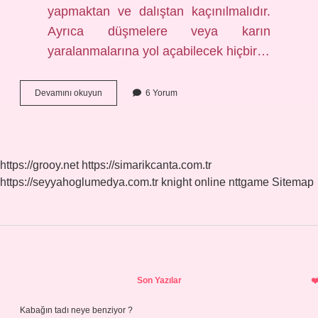
yapmaktan ve dalıştan kaçınılmalıdır.
Ayrıca düşmelere veya karın
yaralanmalarına yol açabilecek hiçbir…
Hamileler
Devamını okuyun
6 Yorum
Için
En
Iyi
Spor
Hangisi
https://grooy.net
https://simarikcanta.com.tr
https://seyyahoglumedya.com.tr
knight online
nttgame
Sitemap
Sidebar
Son Yazılar
Kabağın tadı neye benziyor ?