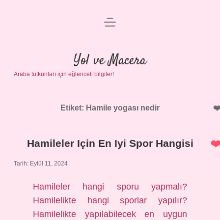
menüyü
Anasayfa
aç
Gizlilik Politikası
Yol ve Macera
Araba tutkunları için eğlenceli bilgiler!
Yasal Uyarı
Hakkımızda
Etiket:
Hamile yogası nedir
Hamileler Için En Iyi Spor Hangisi
Tarih: Eylül 11, 2024
Hamileler hangi sporu yapmalı?
Hamilelikte hangi sporlar yapılır?
Hamilelikte yapılabilecek en uygun